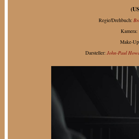
(US
Regie/Drehbuch:
Br
Kamera:
Make-Up
Darsteller:
John-Paul How