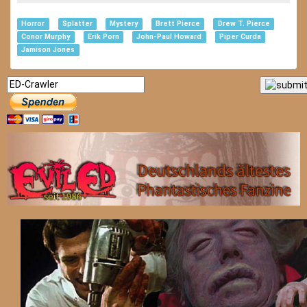
Horror
Splatter
Mystery
Brett Pierce
Drew T. Pierce
Conor Murphy
Erik Porn
John-Paul Howard
Piper Curda
Jamison Jones