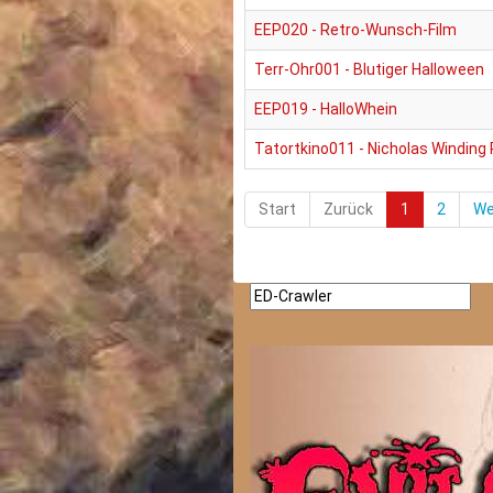
EEP020 - Retro-Wunsch-Film
Terr-Ohr001 - Blutiger Halloween
EEP019 - HalloWhein
Tatortkino011 - Nicholas Winding
Start
Zurück
1
2
We