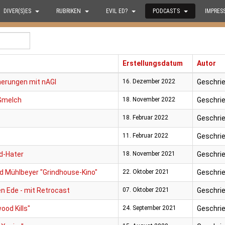
DIVER(S)ES
RUBRIKEN
EVIL ED?
PODCASTS
IMPRES
Erstellungsdatum
Autor
nnerungen mit nAGI
16. Dezember 2022
Geschrie
 Gmelch
18. November 2022
Geschrie
18. Februar 2022
Geschrie
11. Februar 2022
Geschrie
d-Hater
18. November 2021
Geschrie
ld Mühlbeyer "Grindhouse-Kino"
22. Oktober 2021
Geschrie
n Ede - mit Retrocast
07. Oktober 2021
Geschrie
ood Kills"
24. September 2021
Geschrie