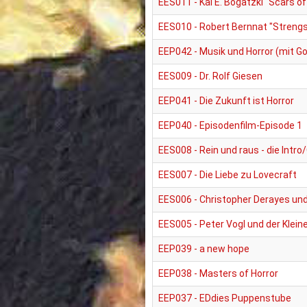
EES011 - Kai E. Bogatzki "Scars of
EES010 - Robert Bernnat "Streng
EEP042 - Musik und Horror (mit G
EES009 - Dr. Rolf Giesen
EEP041 - Die Zukunft ist Horror
EEP040 - Episodenfilm-Episode 1
EES008 - Rein und raus - die Int
EES007 - Die Liebe zu Lovecraft
EES006 - Christopher Derayes un
EES005 - Peter Vogl und der Klein
EEP039 - a new hope
EEP038 - Masters of Horror
EEP037 - EDdies Puppenstube