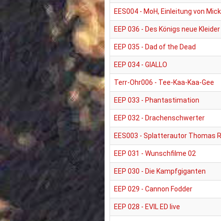
EES004 - MoH, Einleitung von Mick
EEP 036 - Des Königs neue Kleider
EEP 035 - Dad of the Dead
EEP 034 - GIALLO
Terr-Ohr006 - Tee-Kaa-Kaa-Gee
EEP 033 - Phantastimation
EEP 032 - Drachenschwerter
EES003 - Splatterautor Thomas R
EEP 031 - Wunschfilme 02
EEP 030 - Die Kampfgiganten
EEP 029 - Cannon Fodder
EEP 028 - EVIL ED live