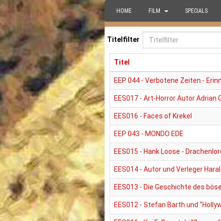
HOME
FILM
SPECIALS
Titelfilter
Titel
EEP 044 - Verbotene Zeiten - Eri
EES017 - Art-Horror Autor Adrian
EES016 - Faces of Krekel
EEP 043 - MONDO EDE
EES015 - Hank Loose - Drachenlor
EES014 - Autor und Verleger Hara
EES013 - Die Geschichte des böse
EES012 - Stefan Barth und "Hollyw