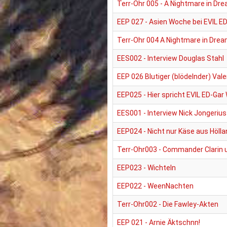
Terr-Ohr 005 - A Nightmare in Dre
EEP 027 - Asien Woche bei EVIL E
Terr-Ohr 004 A Nightmare in Drea
EES002 - Interview Douglas Stahl
EEP 026 Blutiger (blödelnder) Vale
EEP025 - Hier spricht EVIL ED-Gar
EES001 - Interview Nick Jongerius
EEP024 - Nicht nur Käse aus Hölla
Terr-Ohr003 - Commander Clarin u
EEP023 - Wichteln
EEP022 - WeenNachten
Terr-Ohr002 - Die Fawley-Akten
EEP 021 - Arnie Äktschnn!