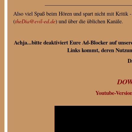
________________________________
Also viel Spaß beim Hören und spart nicht mit Kritik -
(
theDia@evil-ed.de
) und über die üblichen Kanäle.
Achja...bitte deaktiviert Eure Ad-Blocker auf unse
Links kommt, deren Nutzun
D
DO
Youtube-Version