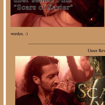
werden. :)
____________________________________
Unser Re