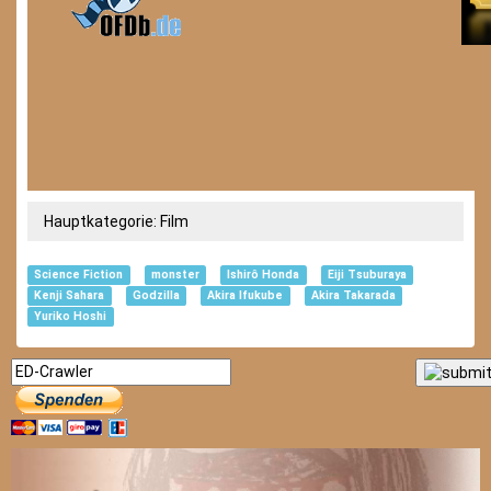
Hauptkategorie:
Film
Science Fiction
monster
Ishirô Honda
Eiji Tsuburaya
Kenji Sahara
Godzilla
Akira Ifukube
Akira Takarada
Yuriko Hoshi