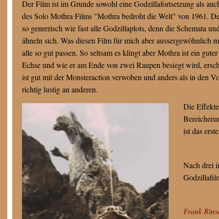
Der Film ist im Grunde sowohl eine Godzillafortsetzung als auc
des Solo Mothra Films "Mothra bedroht die Welt" von 1961. Der P
so genrerisch wie fast alle Godzillaplots, denn die Schemata un
ähneln sich. Was diesen Film für mich aber aussergewöhnlich mac
alle so gut passen. So seltsam es klingt aber Mothra ist ein gute
Echse und wie er am Ende von zwei Raupen besiegt wird, ersch
ist gut mit der Monsteraction verwoben und anders als in den Vo
richtig lustig an anderen.
Die Effekt
Bereicherun
ist das ers
Nach drei i
Godzillafi
Frank Rins