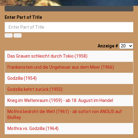
Enter Part of Title
Anzeige #
Das Grauen schleicht durch Tokio (1958)
Frankenstein und die Ungeheuer aus dem Meer (1966)
Godzilla (1954)
Godzilla kehrt zurück (1955)
Krieg im Weltenraum (1959) - ab 18. August im Handel
Mothra bedroht die Welt (1961) - ab sofort von ANOLIS auf
BluRay
Mothra vs. Godzilla (1964)