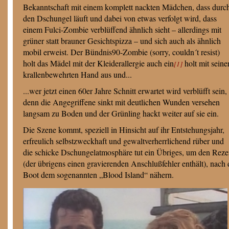
Bekanntschaft mit einem komplett nackten Mädchen, dass durc
den Dschungel läuft und dabei von etwas verfolgt wird, dass
einem Fulci-Zombie verblüffend ähnlich sieht – allerdings mit
grüner statt brauner Gesichtspizza – und sich auch als ähnlich
mobil erweist. Der Bündnis90-Zombie (sorry, couldn´t resist)
holt das Mädel mit der Kleiderallergie auch ein
holt mit seine
[1]
krallenbewehrten Hand aus und...
...wer jetzt einen 60er Jahre Schnitt erwartet wird verblüfft sein,
denn die Angegriffene sinkt mit deutlichen Wunden versehen
langsam zu Boden und der Grünling hackt weiter auf sie ein.
Die Szene kommt, speziell in Hinsicht auf ihr Entstehungsjahr,
erfreulich selbstzweckhaft und gewaltverherrlichend rüber und
die schicke Dschungelatmosphäre tut ein Übriges, um den Reze
(der übrigens einen gravierenden Anschlußfehler enthält), nach
Boot dem sogenannten „Blood Island“ nähern.