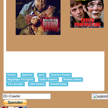
Horror
Splatter
gore
Science Fiction
Angelique Pettyjohn
Eddie Romero
Reuben Canoy
Tito Arevalo
John Ashley
Ronald Remy