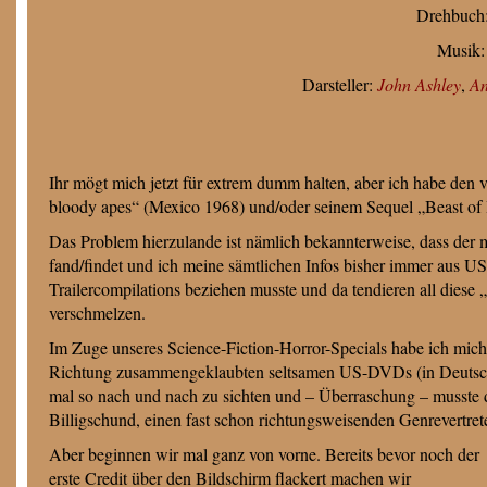
Drehbuch
Musik
Darsteller:
J
ohn Ashley
,
An
Ihr mögt mich jetzt für extrem dumm halten, aber ich habe den 
bloody apes“ (Mexico 1968) und/oder seinem Sequel „Beast of 
Das Problem hierzulande ist nämlich bekannterweise, dass der m
fand/findet und ich meine sämtlichen Infos bisher immer aus U
Trailercompilations beziehen musste und da tendieren all diese 
verschmelzen.
Im Zuge unseres Science-Fiction-Horror-Specials habe ich mich n
Richtung zusammengeklaubten seltsamen US-DVDs (in Deutschlan
mal so nach und nach zu sichten und – Überraschung – musste d
Billigschund, einen fast schon richtungsweisenden Genrevertrete
Aber beginnen wir mal ganz von vorne. Bereits bevor noch der
erste Credit über den Bildschirm flackert machen wir