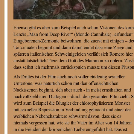
Ebenso gibt es aber zum Beispiel auch schon Visionen des komm
Lenzis „Man from Deep River“ (Mondo Cannibale) „erfunden“ w
Eingeborenen-Zermonie beiwohnen, die zuerst mit einigen – d
Tanzritualen beginnt und dann damit endet dass eine Ziege un
späteren italienischen Schweinigeleien verläßt sich Romero hier 
anstatt tatsächlich Tiere dem Gott des Mammon zu opfern. Zusät
dass selbst ich mehrmals zurückspulen musste um diesen Plus
Als Drittes ist der Film auch noch voller eindeutig sexueller
Untertöne, was natürlich schon mit den offensichtlichen
Nacktszenen beginnt, sich aber auch - in meist ernsthaften und
nachvollziehbaren Dialogen – durch den gesamten Film zieht. 
wird zum Beispiel die Blutgier der chlorophylisierten Monster
mit sexueller Repression in Verbindung gebracht und einer der
weiblichen Nebencharaktere schwärmt davon, dass sie es
niemals vergessen hat, wie sie ihr Vater im Alter von 14 Jahren
in die Freuden der körperlichen Liebe eingeführt hat. Das ist