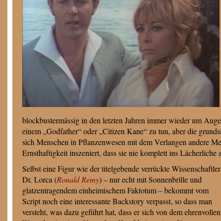
blockbustermässig in den letzten Jahren immer wieder um Augen
einem „Godfather“ oder „Citizen Kane“ zu tun, aber die grundsä
sich Menschen in Pflanzenwesen mit dem Verlangen andere Mens
Ernsthaftigkeit inszeniert, dass sie nie komplett ins Lächerliche a
Selbst eine Figur wie der titelgebende verrückte Wissenschaftler
Dr. Lorca (
Ronald Remy
) – nur echt mit Sonnenbrille und
glatzentragendem einheimischem Faktotum – bekommt vom
Script noch eine interessante Backstory verpasst, so dass man
versteht, was dazu geführt hat, dass er sich von dem ehrenvollen