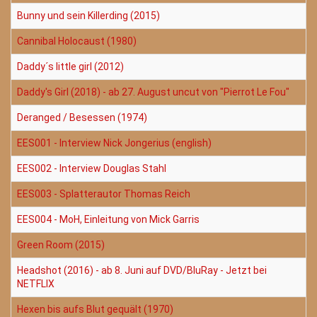
Bunny und sein Killerding (2015)
Cannibal Holocaust (1980)
Daddy´s little girl (2012)
Daddy's Girl (2018) - ab 27. August uncut von "Pierrot Le Fou"
Deranged / Besessen (1974)
EES001 - Interview Nick Jongerius (english)
EES002 - Interview Douglas Stahl
EES003 - Splatterautor Thomas Reich
EES004 - MoH, Einleitung von Mick Garris
Green Room (2015)
Headshot (2016) - ab 8. Juni auf DVD/BluRay - Jetzt bei
NETFLIX
Hexen bis aufs Blut gequält (1970)