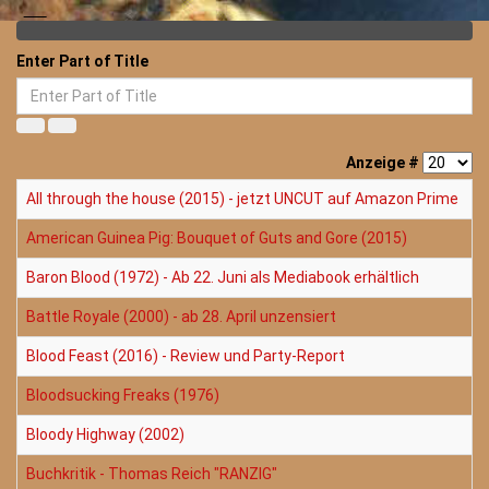
Enter Part of Title
Anzeige #
All through the house (2015) - jetzt UNCUT auf Amazon Prime
American Guinea Pig: Bouquet of Guts and Gore (2015)
Baron Blood (1972) - Ab 22. Juni als Mediabook erhältlich
Battle Royale (2000) - ab 28. April unzensiert
Blood Feast (2016) - Review und Party-Report
Bloodsucking Freaks (1976)
Bloody Highway (2002)
Buchkritik - Thomas Reich "RANZIG"