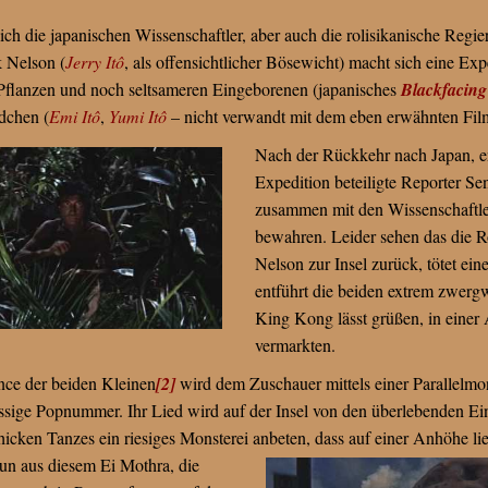
ch die japanischen Wissenschaftler, aber auch die rolisikanische Regie
k Nelson (
Jerry Itô
, als offensichtlicher Bösewicht) macht sich eine Exp
 Pflanzen und noch seltsameren Eingeborenen (japanisches
Blackfacing
dchen (
Emi Itô
,
Yumi Itô
– nicht verwandt mit dem eben erwähnten Fil
Nach der Rückkehr nach Japan, ent
Expedition beteiligte Reporter Sen
zusammen mit den Wissenschaftle
bewahren. Leider sehen das die Ro
Nelson zur Insel zurück, tötet e
entführt die beiden extrem zwer
King Kong lässt grüßen, in eine
vermarkten.
ance der beiden Kleinen
[2]
wird dem Zuschauer mittels einer Parallelmon
issige Popnummer. Ihr Lied wird auf der Insel von den überlebenden 
hicken Tanzes ein riesiges Monsterei anbeten, dass auf einer Anhöhe l
un aus diesem Ei Mothra, die