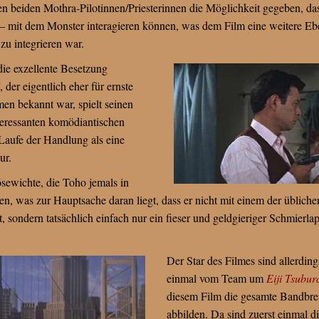
den beiden Mothra-Pilotinnen/Priesterinnen die Möglichkeit gegeben, 
 mit dem Monster interagieren können, was dem Film eine weitere Ebe
zu integrieren war.
 die exzellente Besetzung
, der eigentlich eher für ernste
en bekannt war, spielt seinen
teressanten komödiantischen
 Laufe der Handlung als eine
ur.
ösewichte, die Toho jemals in
n, was zur Hauptsache daran liegt, dass er nicht mit einem der üblichen
, sondern tatsächlich einfach nur ein fieser und geldgieriger Schmierla
Der Star des Filmes sind allerding
einmal vom Team um
Eiji Tsubur
diesem Film die gesamte Bandbre
abbilden. Da sind zuerst einmal 