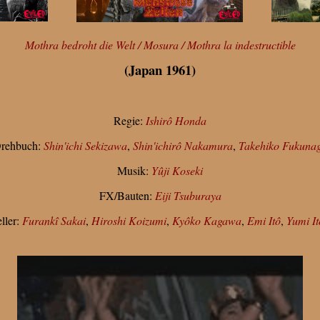
Mothra bedroht die Welt / Mosura / Mothra la indestructible
(Japan 1961)
Regie:
Ishirô Honda
rehbuch:
Shin'ichi Sekizawa
,
Shin'ichirô Nakamura
,
Takehiko Fukuna
Musik:
Yûji Koseki
FX/Bauten:
Eiji Tsuburaya
ller:
Furankî Sakai
,
Hiroshi Koizumi
,
Kyôko Kagawa
,
Emi Itô
,
Yumi It