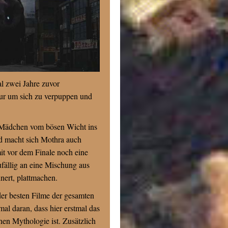
l zwei Jahre zuvor
 nur um sich zu verpuppen und
n Mädchen vom bösen Wicht ins
nd macht sich Mothra auch
mit vor dem Finale noch eine
zufällig an eine Mischung aus
ert, plattmachen.
 der besten Filme der gesamten
nmal daran, dass hier erstmal das
en Mythologie ist. Zusätzlich