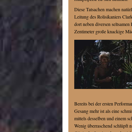
Diese Tatsachen machen natürli
Leitung des Rolisikaniers Clar
dort neben diversen seltsamen
Zentimeter große knackige Mä
Bereits bei der ersten Perform
Gesang mehr ist als eine schm
mittels desselben und einem sc
Wenig überraschend schlüpft n