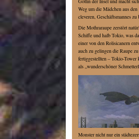
Göttin der Insel und macht sic
Weg um die Mädchen aus den K
cleveren, Geschäftsmannes zu b
Die Mothraraupe zerstört natür
Schiffe und halb Tokio, was das
einer von den Rolisicanern ent
auch zu gelingen die Raupe zu 
fertiggestellten – Tokio-Tower
als „wunderschöner Schmetter
Monster nicht nur ein städtez