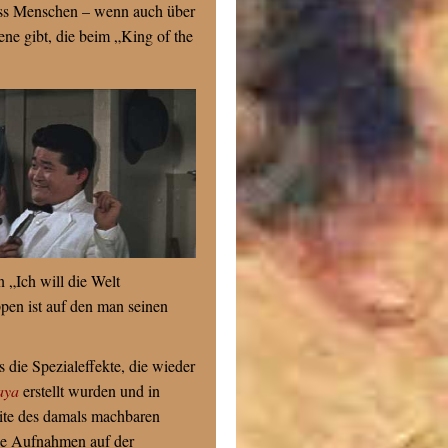
dass Menschen – wenn auch über
ne gibt, die beim „King of the
 „Ich will die Welt
ppen ist auf den man seinen
s die Spezialeffekte, die wieder
aya
erstellt wurden und in
ite des damals machbaren
die Aufnahmen auf der