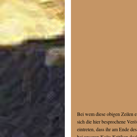
Bei wem diese obigen Zeilen ei
sich die hier besprochene Veröf
eintreten, dass ihr am Ende de
bei unseren Kaiju-Kritiken doc