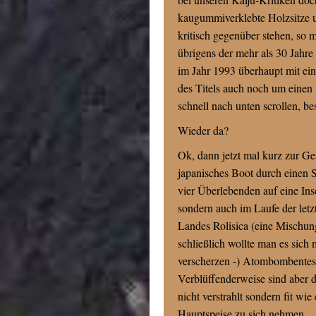
kaugummiverklebte Holzsitze 
kritisch gegenüber stehen, so 
übrigens der mehr als 30 Jahre
im Jahr 1993 überhaupt mit ein
des Titels auch noch um einen B
schnell nach unten scrollen, be
Wieder da?
Ok, dann jetzt mal kurz zur G
japanisches Boot durch einen St
vier Überlebenden auf eine Inse
sondern auch im Laufe der letz
Landes Rolisica (eine Mischu
schließlich wollte man es sich
verscherzen -) Atombombentes
Verblüffenderweise sind aber d
nicht verstrahlt sondern fit wi
Hauptspeise zu sich nehmen.