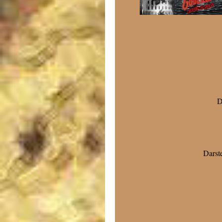
D
Darste