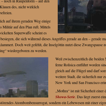
h – noch in Raupenform – auf den
lauen des, nicht wirklich
efreien.
lich auf ihrem geraden Weg einige
 Militär auf den Plan ruft. Mittels
wickelten Superwaffe scheint es
besiegen, die sich während dieses Angriffes gerade an den – gerade ma
 klammert. Doch weit gefehlt, die Inselgöttin nutzt diese Zwangspause
ling“ wiedergeboren zu werden.
Weil zwischenzeitlich die beide
ferne Rolisica entführt worden si
gleich auf die Flügel und darf so
weitere Stadt, die sicherlich nur 
New York und San Francisco erinn
„Mothra“ ist mit Sicherheit einer
Showa-Serie
. Das liegt zuerst ei
erstörendes Atombombensurrogat, sondern ein Lebewesen mit einer eigen