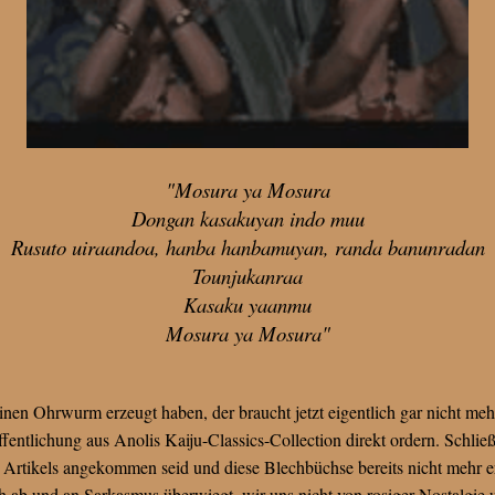
"Mosura ya Mosura
Dongan kasakuyan indo muu
Rusuto uiraandoa, hanba hanbamuyan, randa banunradan
Tounjukanraa
Kasaku yaanmu
Mosura ya Mosura"
nen Ohrwurm erzeugt haben, der braucht jetzt eigentlich gar nicht meh
fentlichung aus Anolis Kaiju-Classics-Collection direkt ordern. Schließ
s Artikels angekommen seid und diese Blechbüchse bereits nicht mehr e
h ab und an Sarkasmus überwiegt, wir uns nicht von rosiger Nostalgie