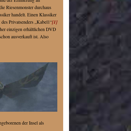
die Riesenmonster durchaus
siker handelt. Einen Klassiker
k des Privatsenders „Kabel1“
[1]
sher einzigen erhältlichen DVD
schon ausverkauft ist. Also
ingeborenen der Insel als