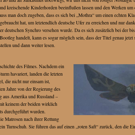
und kreischende Kinderhorden beeinflußen lassen und den Werken um 
muss man doch zugeben, dass es sich bei „Mothra“ um einen echten Klas
 gebraucht hat, um letztendlich deutsche Ufer zu erreichen und nur dan
er deutschen Synchro versehen wurde. Da es sich zusätzlich bei der bi
ootleg handelt, kann es sogar möglich sein, dass der Titel genau jetzt 
stellen und dann weiter lesen.
eschichte des Filmes. Nachdem ein
urm havariert, landen die letzten
l, die nicht nur einsam ist,
ten Jahre von der Regierung des
ng aus Amerika und Russland –
 mit keinem der beiden wirklich
ts durchgeführt wurden.
ie Matrosen nach ihrer Rettung
e ein Turnschuh. Sie führen das auf einen „roten Saft“ zurück, den die E