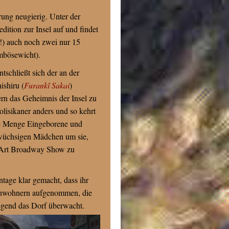
rung neugierig. Unter der
edition zur Insel auf und findet
!) auch noch zwei nur 15
mbösewicht).
schließt sich der an der
ishiru (
Furankî Sakai
)
rn das Geheimnis der Insel zu
lisikaner anders und so kehrt
ine Menge Eingeborene und
gwüchsigen Mädchen um sie,
r Art Broadway Show zu
tage klar gemacht, dass ihr
Einwohnern aufgenommen, die
iegend das Dorf überwacht.