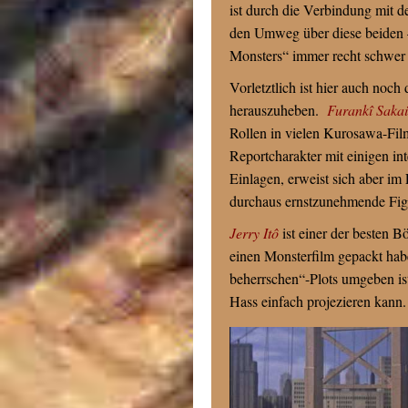
ist durch die Verbindung mit 
den Umweg über diese beiden –
Monsters“ immer recht schwer 
Vorletztlich ist hier auch noch
herauszuheben.
Furankî Sakai
Rollen in vielen Kurosawa-Film
Reportcharakter mit einigen in
Einlagen, erweist sich aber im
durchaus ernstzunehmende Fig
Jerry Itô
ist einer der besten B
einen Monsterfilm gepackt habe
beherrschen“-Plots umgeben ist
Hass einfach projezieren kann.