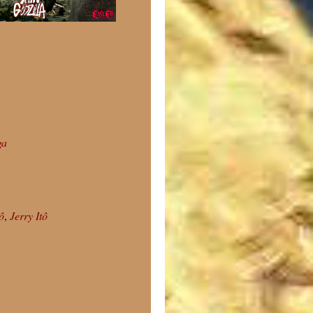
ga
ô
,
Jerry Itô