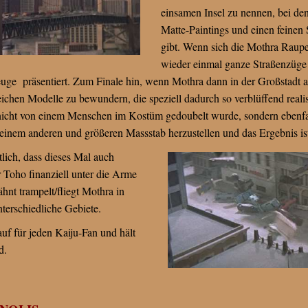
einsamen Insel zu nennen, bei de
Matte-Paintings und einen feine
gibt. Wenn sich die Mothra Raupe
wieder einmal ganze Straßenzüge 
zeuge präsentiert. Zum Finale hin, wenn Mothra dann in der Großstad
eichen Modelle zu bewundern, die speziell dadurch so verblüffend realis
 nicht von einem Menschen im Kostüm gedoubelt wurde, sondern ebenfa
 einem anderen und größeren Massstab herzustellen und das Ergebnis i
lich, dass dieses Mal auch
 Toho finanziell unter die Arme
hnt trampelt/fliegt Mothra in
nterschiedliche Gebiete.
auf für jeden Kaiju-Fan und hält
d.