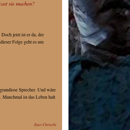
cast sie machen?
.
Doch jetzt ist er da, der
dieser Folge geht es um
 grandiose Sprecher.
Und wäre
. Manchmal ist das Leben halt
Euer Chrischi