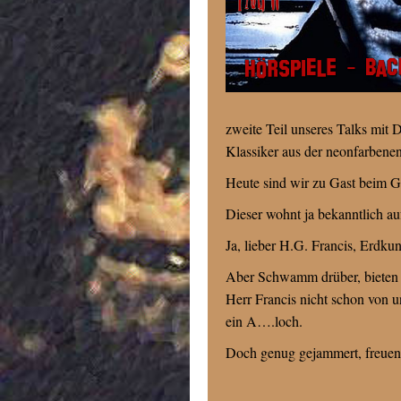
zweite Teil unseres Talks mit
Klassiker aus der neonfarbene
Heute sind wir zu Gast beim G
Dieser wohnt ja bekanntlich auf
Ja, lieber H.G. Francis, Erdku
Aber Schwamm drüber, bieten s
Herr Francis nicht schon von 
ein A….loch.
Doch genug gejammert, freuen 