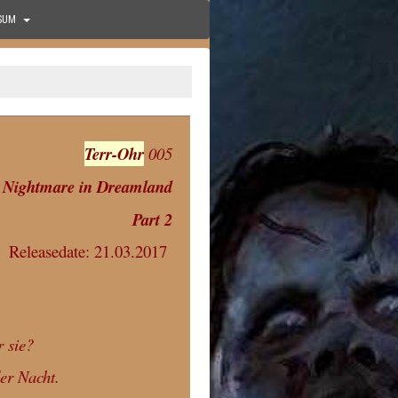
SUM
Terr-Ohr
005
 Nightmare in Dreamland
Part 2
Releasedate: 21.03.2017
r sie?
er Nacht.