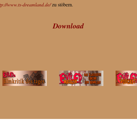
tp://www.ts-dreamland.de/
zu stöbern.
Download