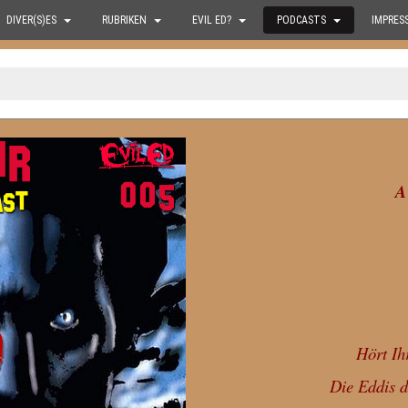
DIVER(S)ES
RUBRIKEN
EVIL ED?
PODCASTS
IMPRES
A
Hört Ih
Die Eddis d