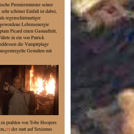
tische Premierminister seiner
 sehr schöner Einfall ist dabei,
ls regenschirmartiger
reigewordene Lebensenergie
in Picard einen Gastauftritt,
ährte in ein von Patrick
renddessen die Vampirplage
ausgemergelte Gestalten mit
 zu prahlen von Tobe Hoopers
on,
der statt auf Sexismus
[3]