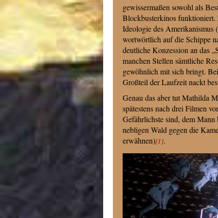
gewissermaßen sowohl als Best
Blockbusterkinos funktioniert.
Ideologie des Amerikanismus 
wortwörtlich auf die Schippe n
deutliche Konzession an das „
manchen Stellen sämtliche Rest
gewöhnlich mit sich bringt. Be
Großteil der Laufzeit nackt best
Genau das aber tut Mathilda Ma
spätestens nach drei Filmen von
Gefährlichste sind, dem Mann
nebligen Wald gegen die Kamer
erwähnen)
.
[1]