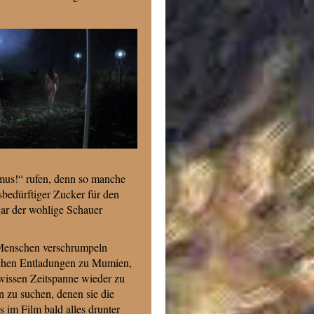
ismus!“ rufen, denn so manche
sbedürftiger Zucker für den
gar der wohlige Schauer
 Menschen verschrumpeln
ischen Entladungen zu Mumien,
wissen Zeitspanne wieder zu
n zu suchen, denen sie die
s im Film bald alles drunter