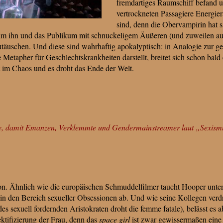
fremdartiges Raumschiff befand un
vertrockneten Passagiere Energie
sind, denn die Obervampirin hat 
m ihn und das Publikum mit schnuckeligem Äußeren (und zuweilen auc
äuschen. Und diese sind wahrhaftig apokalyptisch: in Analogie zur ge
e Metapher für Geschlechtskrankheiten darstellt, breitet sich schon bal
 im Chaos und es droht das Ende der Welt.
e, damit Emanzen, Verklemmte und Gendermainstreamer laut „Sexismu
hon. Ähnlich wie die europäischen Schmuddelfilmer taucht Hooper unter
f in den Bereich sexueller Obsessionen ab. Und wie seine Kollegen verd
des sexuell fordernden Aristokraten droht die femme fatale), belässt es a
ektifizierung der Frau, denn das
space girl
ist zwar gewissermaßen eine