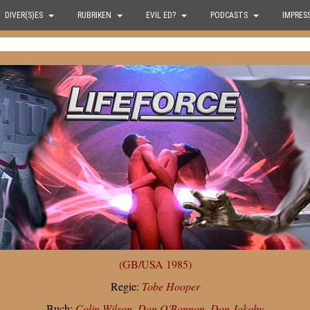
DIVER(S)ES
RUBRIKEN
EVIL ED?
PODCASTS
IMPRES
(GB/USA 1985)
Regie:
Tobe Hooper
Buch:
Colin Wilson
,
Dan O'Bannon
,
Don Jakoby