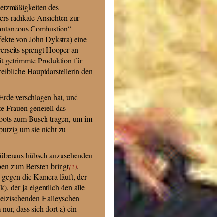
setzmäßigkeiten des
ers radikale Ansichten zur
pontaneous Combustion“
fekte von John Dykstra) eine
erseits sprengt Hooper an
it getrimmte Produktion für
weibliche Hauptdarstellerin den
 Erde verschlagen hat, und
te Frauen generell das
oots zum Busch tragen, um im
putzig um sie nicht zu
h überaus hübsch anzusehenden
en zum Bersten bringt
,
[2]
t gegen die Kamera läuft, der
), der ja eigentlich den alle
beizischenden Halleyschen
ur, dass sich dort a) ein