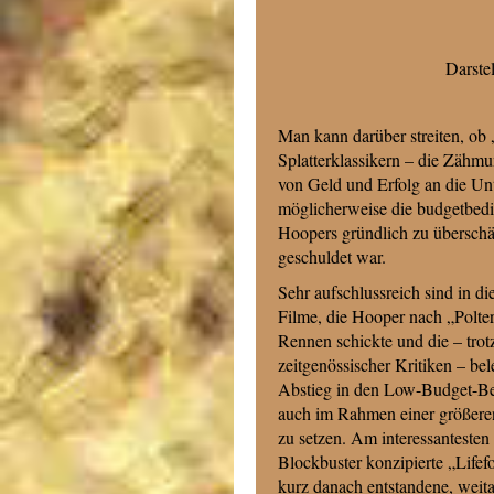
Darstel
Man kann darüber streiten, ob
Splatterklassikern – die Zähmu
von Geld und Erfolg an die Unt
möglicherweise die budgetbedi
Hoopers gründlich zu überschät
geschuldet war.
Sehr aufschlussreich sind in 
Filme, die Hooper nach „Polter
Rennen schickte und die – trot
zeitgenössischer Kritiken – be
Abstieg in den Low-Budget-Ber
auch im Rahmen einer größere
zu setzen. Am interessantesten i
Blockbuster konzipierte „Lifef
kurz danach entstandene, weit