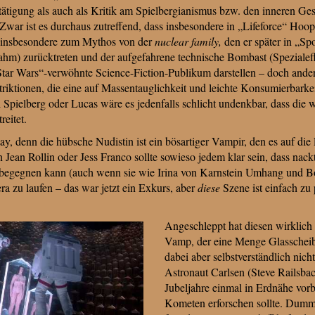
ätigung als auch als Kritik am Spielbergianismus bzw. den inneren Ge
 Zwar ist es durchaus zutreffend, dass insbesondere in „Lifeforce“ Hoop
(insbesondere zum Mythos von der
nuclear family,
den er später in „S
ahm) zurücktreten und der aufgefahrene technische Bombast (Spezialef
Star Wars“-verwöhnte Science-Fiction-Publikum darstellen – doch ander
riktionen, die eine auf Massentauglichkeit und leichte Konsumierbarke
i Spielberg oder Lucas wäre es jedenfalls schlicht undenkbar, dass die 
reitet.
y, denn die hübsche Nudistin ist ein bösartiger Vampir, den es auf die
 Jean Rollin oder Jess Franco sollte sowieso jedem klar sein, dass nack
 begegnen kann (auch wenn sie wie Irina von Karnstein Umhang und B
a zu laufen – das war jetzt ein Exkurs, aber
diese
Szene ist einfach zu 
Angeschleppt hat diesen wirklic
Vamp, der eine Menge Glasscheib
dabei aber selbstverständlich nich
Astronaut Carlsen (Steve Railsback
Jubeljahre einmal in Erdnähe vor
Kometen erforschen sollte. Dumm n