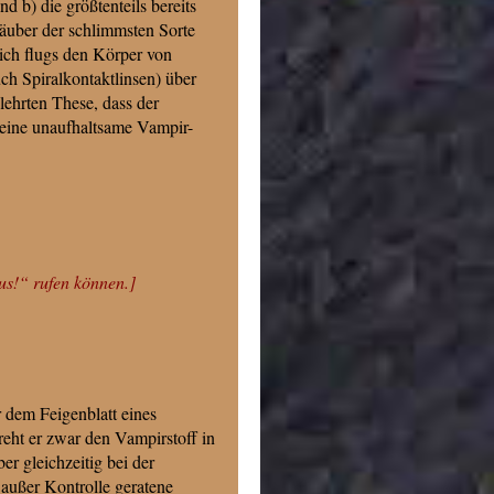
d b) die größtenteils bereits
räuber der schlimmsten Sorte
sich flugs den Körper von
h Spiralkontaktlinsen) über
lehrten These, dass der
d eine unaufhaltsame Vampir-
s!“ rufen können.]
 dem Feigenblatt eines
reht er zwar den Vampirstoff in
ber gleichzeitig bei der
 außer Kontrolle geratene