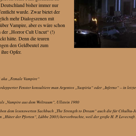
in Deutschland bisher immer nur
fentlicht wurde. Zwar bietet der
diglich mehr Dialogszenen mit
über Vampire, aber es wäre schon
der „Horror Cult Uncut“ (!)
ckt hätte. Denn die teuren
ingen den Geldbeutel zum
ihre Opfer.
“ aka „Female Vampire“
depperter Fenster konsultiere man Argentos „Suspiria“ oder „Inferno“ – in letzte
als „Vampire aus dem Weltraum“, Ullstein 1980
eben dem lesenswerten Sachbuch „The Strength to Dream“ auch die für Cthulhu-J
in „Hüter der Pforten“, Lübbe 2003) hervorbrachte, weil der große H. P. Lovecraft