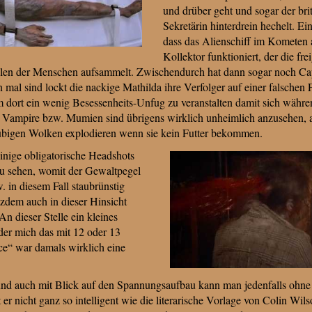
und drüber geht und sogar der bri
Sekretärin hinterdrein hechelt. Ein
dass das Alienschiff im Kometen a
Kollektor funktioniert, der die f
len der Menschen aufsammelt. Zwischendurch hat dann sogar noch Capta
 mal sind lockt die nackige Mathilda ihre Verfolger auf einer falschen F
um dort ein wenig Besessenheits-Unfug zu veranstalten damit sich wäh
se Vampire bzw. Mumien sind übrigens wirklich unheimlich anzusehen, 
aubigen Wolken explodieren wenn sie kein Futter bekommen.
inige obligatorische Headshots
u sehen, womit der Gewaltpegel
. in diesem Fall staubrünstig
zdem auch in dieser Hinsicht
(An dieser Stelle ein kleines
er mich das mit 12 oder 13
rce“ war damals wirklich eine
nd auch mit Blick auf den Spannungsaufbau kann man jedenfalls ohne
er nicht ganz so intelligent wie die literarische Vorlage von Colin Wils