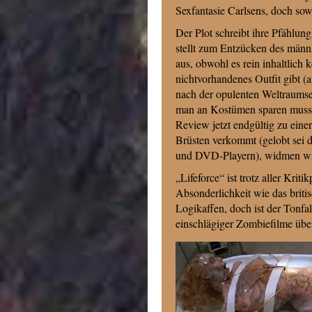
Sexfantasie Carlsens, doch sow
Der Plot schreibt ihre Pfählung
stellt zum Entzücken des männ
aus, obwohl es rein inhaltlich 
nichtvorhandenes Outfit gibt (
nach der opulenten Weltraums
man an Kostümen sparen musst
Review jetzt endgültig zu ein
Brüsten verkommt (gelobt sei 
und DVD-Playern), widmen wir
„Lifeforce“ ist trotz aller Kr
Absonderlichkeit wie das briti
Logikaffen, doch ist der Tonfa
einschlägiger Zombiefilme übe