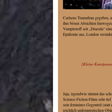
Carlsens Traumfrau gegeben, u
ihre bösen Absichten hinwegzut
Vampirstoff seit „Dracula“ ein
Epidemie aus, London versinkt
[Kleine Kunstpaus
Jaja, irgendwie stimmt das sc
Science-Fiction-Films sehr tie
sein feminines Gegenteil (statt 
reichlich unfeministischen Obj