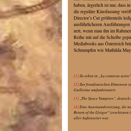
haben, ärgerlich ist nur, dass 
die reguläre Kinofassung veröf
Director’s Cut größtenteils le
ausführlicheren Ausführungen 
nett, wenn man ihn im Rahmen 
Reihe mit auf die Scheibe gepa
Mediabooks aus Österreich br
Schrumpfen wie Mathilda May 
[1]
Zu sehen in „La comtesse noire
[2]
Zur freudianischen Dimenson zer
Guillotine umfunktioniert.
[3]
„The Space Vampires“, deutsch 
[4]
Eine Auseinandersetzung, die n
Return of the Lloigor“ (erschienen 
aller Außenseiter war.