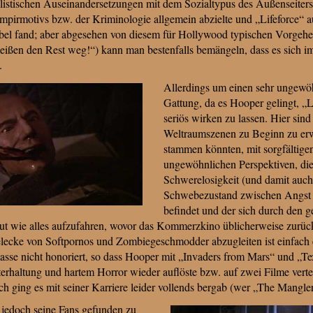
alistischen Auseinandersetzungen mit dem Sozialtypus des Außenseiters
pirmotivs bzw. der Kriminologie allgemein abzielte und „Lifeforce“ au
übel fand; aber abgesehen von diesem für Hollywood typischen Vorgeh
eißen den Rest weg!“) kann man bestenfalls bemängeln, dass es sich i
.
Allerdings um einen sehr ungewöh
Gattung, da es Hooper gelingt, „Li
seriös wirken zu lassen. Hier sind
Weltraumszenen zu Beginn zu er
stammen könnten, mit sorgfältig
ungewöhnlichen Perspektiven, die
Schwerelosigkeit (und damit auch
Schwebezustand zwischen Angst u
befindet und der sich durch den g
ut wie alles aufzufahren, wovor das Kommerzkino üblicherweise zurüc
elecke von Softpornos und Zombiegeschmodder abzugleiten ist einfach 
sse nicht honoriert, so dass Hooper mit „Invaders from Mars“ und „T
rhaltung und hartem Horror wieder auflöste bzw. auf zwei Filme verteilt
 ging es mit seiner Karriere leider vollends bergab (wer „The Mangle
 jedoch seine Fans gefunden zu