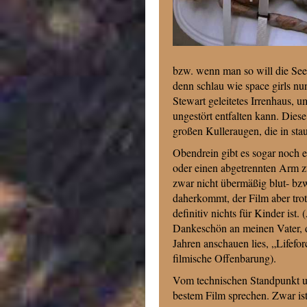
bzw. wenn man so will die See
denn schlau wie space girls nun
Stewart geleitetes Irrenhaus, 
ungestört entfalten kann. Die
großen Kulleraugen, die in st
Obendrein gibt es sogar noch e
oder einen abgetrennten Arm z
zwar nicht übermäßig blut- bzw
daherkommt, der Film aber trot
definitiv nichts für Kinder ist. 
Dankeschön an meinen Vater, d
Jahren anschauen lies, „Lifefo
filmische Offenbarung).
Vom technischen Standpunkt u
bestem Film sprechen. Zwar ist 