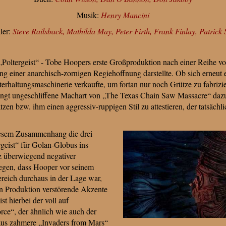
Musik:
Henry Mancini
ler:
Steve Railsback
,
Mathilda May
,
Peter Firth
,
Frank Finlay,
Patrick 
 „Poltergeist“ - Tobe Hoopers erste Großproduktion nach einer Reihe v
ng einer anarchisch-zornigen Regiehoffnung darstellte. Ob sich erneut e
erhaltungsmaschinerie verkaufte, um fortan nur noch Grütze zu fabrizie
ngt ungeschliffene Machart von „The Texas Chain Saw Massacre“ dazu 
zen bzw. ihm einen aggressiv-ruppigen Stil zu attestieren, der tatsächl
diesem Zusammenhang die drei
geist“ für Golan-Globus ins
z überwiegend negativer
legen, dass Hooper vor seinem
eich durchaus in der Lage war,
n Produktion verstörende Akzente
st hierbei der voll auf
orce“, der ähnlich wie auch der
aus zahmere „Invaders from Mars“