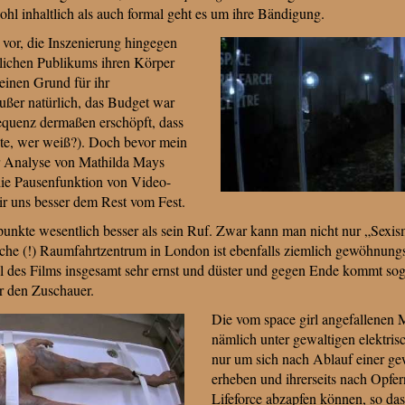
ohl inhaltlich als auch formal geht es um ihre Bändigung.
 vor, die Inszenierung hingegen
lichen Publikums ihren Körper
keinen Grund für ihr
außer natürlich, das Budget war
equenz dermaßen erschöpft, dass
e, wer weiß?). Doch bevor mein
er Analyse von Mathilda Mays
die Pausenfunktion von Video-
 uns besser dem Rest vom Fest.
itikpunkte wesentlich besser als sein Ruf. Zwar kann man nicht nur „Sex
sche (!) Raumfahrtzentrum in London ist ebenfalls ziemlich gewöhnung
ll des Films insgesamt sehr ernst und düster und gegen Ende kommt so
r den Zuschauer.
Die vom space girl angefallenen
nämlich unter gewaltigen elektr
nur um sich nach Ablauf einer ge
erheben und ihrerseits nach Opfer
Lifeforce abzapfen können, so das