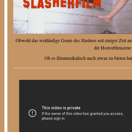
Obwohl das weitläufige Genre des Slashers seit einiger Zeit au
die Horrorfilmszene
Ob es filmmusikalisch auch etwas zu bieten ha