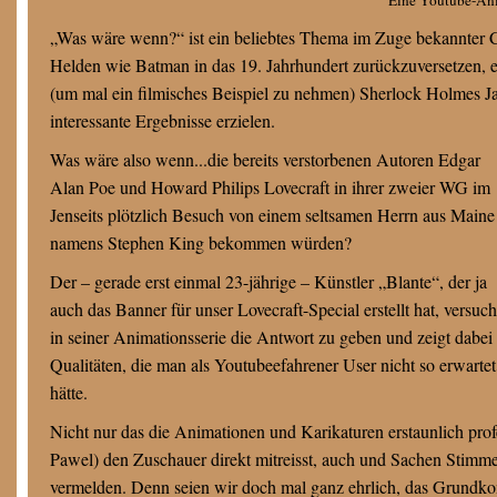
„Was wäre wenn?“ ist ein beliebtes Thema im Zuge bekannter Co
Helden wie Batman in das 19. Jahrhundert zurückzuversetzen, 
(um mal ein filmisches Beispiel zu nehmen) Sherlock Holmes Ja
interessante Ergebnisse erzielen.
Was wäre also wenn...die bereits verstorbenen Autoren Edgar
Alan Poe und Howard Philips Lovecraft in ihrer zweier WG im
Jenseits plötzlich Besuch von einem seltsamen Herrn aus Maine
namens Stephen King bekommen würden?
Der – gerade erst einmal 23-jährige – Künstler „Blante“, der ja
auch das Banner für unser Lovecraft-Special erstellt hat, versuch
in seiner Animationsserie die Antwort zu geben und zeigt dabei
Qualitäten, die man als Youtubeefahrener User nicht so erwartet
hätte.
Nicht nur das die Animationen und Karikaturen erstaunlich p
Pawel) den Zuschauer direkt mitreisst, auch und Sachen Stimmen
vermelden. Denn seien wir doch mal ganz ehrlich, das Grundkon