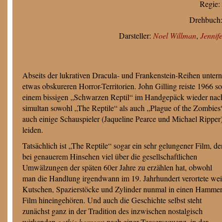
Regie:
Drehbuch
Darsteller:
Noel Willman
,
Jennif
Abseits der lukrativen Dracula- und Frankenstein-Reihen unte
etwas obskureren Horror-Territorien. John Gilling reiste 1966 so
einem bissigen „Schwarzen Reptil“ im Handgepäck wieder nach
simultan sowohl „The Reptile“ als auch „Plague of the Zombies
auch einige Schauspieler (Jaqueline Pearce und Michael Ripper
leiden.
Tatsächlich ist „The Reptile“ sogar ein sehr gelungener Film, de
bei genauerem Hinsehen viel über die gesellschaftlichen
Umwälzungen der späten 60er Jahre zu erzählen hat, obwohl
man die Handlung irgendwann im 19. Jahrhundert verortete wei
Kutschen, Spazierstöcke und Zylinder nunmal in einen Hammer
Film hineingehören. Und auch die Geschichte selbst steht
zunächst ganz in der Tradition des inzwischen nostalgisch
wirkenden
gothic horrors
: nach einer Teasersequenz, in der