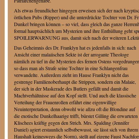
Patriarchengehabe.
Als etwas freundlicher hingegen erweisen sich der nach krypti
örtlichen Pubs (Ripper) und die unterdrückte Tochter von Dr. F
Dunkel bringen können – so viel, dass gleich das ganze Herrenh
formal hauptsächlich um Mysterien und ihre Enthüllung geht spr
SPOILERWARNUNG aus, damit sich nach der weiteren Lektür
Das Geheimnis des Dr. Franklyn hat es jedenfalls in sich: nach
Ansicht einer malaiischen Sekte ist der arrogante Theologe
nämlich zu tief in die Mysterien des fernen Ostens vorgedrungen
so dass man als Strafe seine Tochter in eine Schlangenfrau
verwandelte. Außerdem zieht im Hause Franklyn nicht das
gestrenge Familienoberhaupt die Strippen, sondern ein Malaie,
der sich in der Maskerade des Butlers gefällt und damit die
Machtverhältnisse auf den Kopf stellt. Und auch die klassische
Verteilung der Frauenrollen erfährt eine eigenwillige
Neuinterpretation, denn obwohl wie allzu oft die Blondine auf
die exotische Dunkelhaarige trifft, bürstet Gilling die erwarteten
Klischees kräftig gegen den Strich. Mrs. Spalding (Jennifer
Daniel) agiert erstaunlich selbstbewusst, sie lässt sich von ihr
Haushalt keineswegs die Norm), stellt auf eigene Faust Nachfor