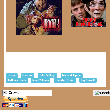
Horror
Hammer
John Gilling+
Michael Ripper
Anthony Hinds
Noel Willman
Jennifer Daniel
Ray Barrett