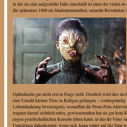
in der sie eine aufgestellte Falle entschärft ist einer der viele
die spätestens 1968 als Studentenunruhen, sexuelle Revolution
Opferdasein gar nicht erst in Frage stellt. Deutlich wird dies im
eine Unzahl kleiner Tiere in Käfigen gefangen – vordergründig w
Lebendnahrung bevorzugen), woraufhin die Proto-Peta-Aktivistin
reagiert darauf sichtlich ratlos, gewissermaßen hat sie gar kein
engen gesellschaftlichen Korsetts leben kann, in das ihr Vater s
Untertönen daherkommt, wenn sich Anna später auf der Sitar wi