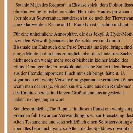
„Satanic Majesties Request“ in Ekstase spielt, dem Doktor lüste
ohnehin wenig selbstbeherrschten Herrn des Hauses provoziert.
aber nie zur Souveränität, stattdessen ist sie nach der Tierverw
ganz klar werden. Rache an Dr. Franklyn ist ja schön und gut,
Für eine unheimliche Atmosphäre, die das Jekyll & Hyde-Moti
bzw. den Werwolf (genauer: die Werschlange) und durch
Bissmale am Hals auch eine Prise Dracula ins Spiel bringt, sind
einige Morde ja durchaus zuträglich, aber dass hinter der Sache
nicht noch ein wenig mehr steckt bleibt ein kleiner Makel des
Films. Denn gerade der postkolonialistische Subtext, den dieser
aus der Fremde importierte Fluch mit sich bringt, hätte u. U.
sogar noch ein wenig Verschwörungsparanoia verbreiten könne
wenn man der Frage, ob sich sinistre Kulte aus den Randzonen
des Empires bereits im Herzen Großbritanniens angesiedelt
haben, nachgegangen wäre.
Stattdessen bleibt „The Reptile“ in diesem Punkt ein wenig si
Fremden führt zwar zur Verwandlung bzw. zur Freisetzung destru
Alten Testaments) und setzt schließlich einen Selbstzerstörungs
aber alles beim nicht ganz so Alten, da die Spaldings obwohl d