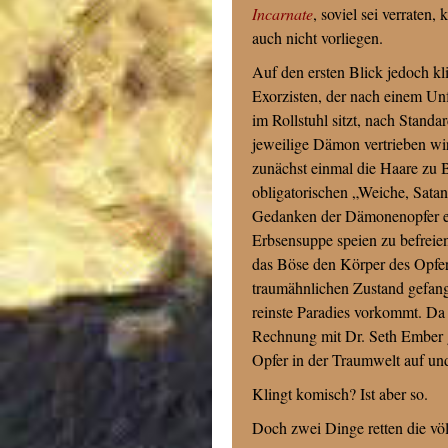
Incarnate
, soviel sei verraten
auch nicht vorliegen.
Auf den ersten Blick jedoch kl
Exorzisten, der nach einem Unf
im Rollstuhl sitzt, nach Stand
jeweilige Dämon vertrieben wir
zunächst einmal die Haare zu B
obligatorischen „Weiche, Satan
Gedanken der Dämonenopfer e
Erbsensuppe speien zu befreien
das Böse den Körper des Opfer
traumähnlichen Zustand gefang
reinste Paradies vorkommt. Da 
Rechnung mit Dr. Seth Ember 
Opfer in der Traumwelt auf un
Klingt komisch? Ist aber so.
Doch zwei Dinge retten die vö