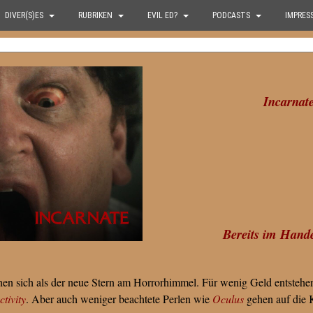
DIVER(S)ES
RUBRIKEN
EVIL ED?
PODCASTS
IMPRES
Incarnate
Bereits im Hande
hen sich als der neue Stern am Horrorhimmel. Für wenig Geld entstehe
tivity
. Aber auch weniger beachtete Perlen wie
Oculus
gehen auf die