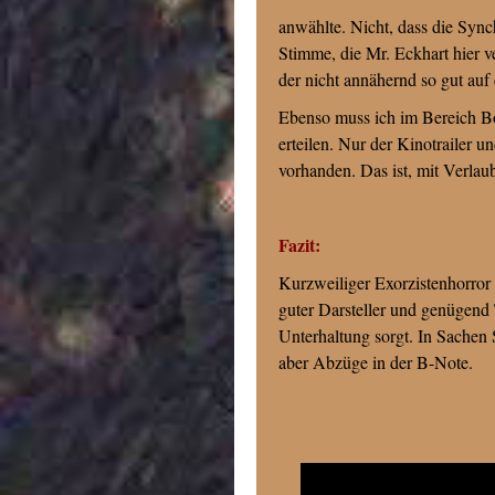
anwählte. Nicht, dass die Synch
Stimme, die Mr. Eckhart hier 
der nicht annähernd so gut au
Ebenso muss ich im Bereich Bo
erteilen. Nur der Kinotrailer u
vorhanden. Das ist, mit Verlau
Fazit:
Kurzweiliger Exorzistenhorror
guter Darsteller und genügend
Unterhaltung sorgt. In Sachen
aber Abzüge in der B-Note.