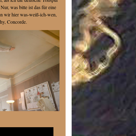
ur, was bitte ist das für eine
n wir hier was-weiß-ich-wen,
why, Concorde.