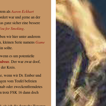
erem als
Aaron Eckhart
ordert war und gerne an der
as ganz sicher eine bessere
You for Smoking
.
aben wir hier unter anderem
n, kleinen Serie namens
Game
in sollte.
 wenn es um potentielle
ndreas
. Der war zwar doof,
 der Kreis.
ge, wenn wir Dr. Ember und
ngen vom Teufel befreien
inab oder zweckentfremdetes
lm trotz FSK 16 dann doch
, als ich die deutsche Tonspur