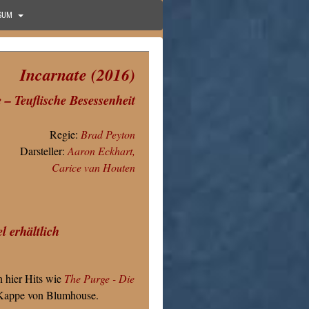
SUM
Incarnate (2016)
 – Teuflische Besessenheit
Regie:
Brad Peyton
Darsteller:
Aaron Eckhart
,
Carice van Houten
l erhältlich
n hier Hits wie
The Purge - Die
 Kappe von Blumhouse.