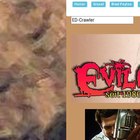
Horror
Grusel
Brad Peyton