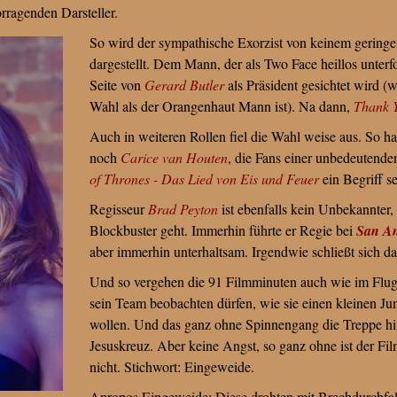
ragenden Darsteller.
So wird der sympathische Exorzist von keinem gering
dargestellt. Dem Mann, der als Two Face heillos unterf
Seite von
Gerard Butler
als Präsident gesichtet wird (w
Wahl als der Orangenhaut Mann ist). Na dann,
Thank 
Auch in weiteren Rollen fiel die Wahl weise aus. So h
noch
Carice van Houten
, die Fans einer unbedeutende
of Thrones - Das Lied von Eis und Feuer
ein Begriff se
Regisseur
Brad Peyton
ist ebenfalls kein Unbekannter,
Blockbuster geht. Immerhin führte er Regie bei
San A
aber immerhin unterhaltsam. Irgendwie schließt sich da
Und so vergehen die 91 Filmminuten auch wie im Flu
sein Team beobachten dürfen, wie sie einen kleinen Ju
wollen. Und das ganz ohne Spinnengang die Treppe h
Jesuskreuz. Aber keine Angst, so ganz ohne ist der Fi
nicht. Stichwort: Eingeweide.
Apropos Eingeweide: Diese drohten mit Brechdurchfall