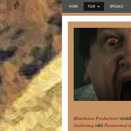
HOME
FILM
SPECIALS
Blumhouse Productions
verste
Säuberung
oder
Paranormal Ac