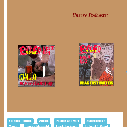
Unsere Podcasts:
Science Fiction
Action
Patrick Stewart
Superhelden
Marvel
James Mangold
Hugh Jackman
Richard E. Grant