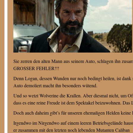
Sie zerren den alten Mann aus seinem Auto, schlagen ihn zu
GROSSER FEHLER!!!
Denn Logan, dessen Wunden nur noch bedingt heilen, ist dank s
Auto demoliert macht ihn besonders wütend.
Und so wetzt Wolverine die Krallen. Aber diesmal nicht, um Off
dass es eine reine Freude ist dem Spektakel beizuwohnen. Das L
Doch auch daheim gibt’s für unseren ehemaligen Helden keine 
Irgendwo im Nirgendwo auf einem leeren Betriebsgelände haus
er zusammen mit den letzten noch lebenden Mutanten Caliban