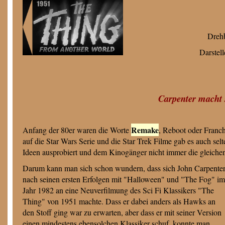
Dreh
Darstell
Carpenter macht 
Remake
Anfang der 80er waren die Worte
, Reboot oder Franch
auf die Star Wars Serie und die Star Trek Filme gab es auch se
Ideen ausprobiert und dem Kinogänger nicht immer die gleichen
Darum kann man sich schon wundern, dass sich John Carpente
nach seinen ersten Erfolgen mit "Halloween" und "The Fog" im
Jahr 1982 an eine Neuverfilmung des Sci Fi Klassikers "The
Thing" von 1951 machte. Dass er dabei anders als Hawks an
den Stoff ging war zu erwarten, aber dass er mit seiner Version
einen mindestens ebensolchen Klassiker schuf, konnte man