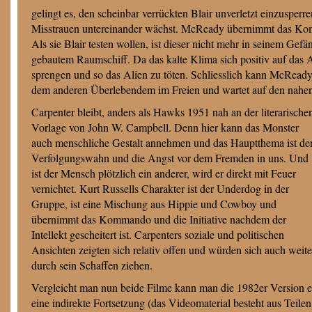
gelingt es, den scheinbar verrückten Blair unverletzt einzusper
Misstrauen untereinander wächst. McReady übernimmt das Komm
Als sie Blair testen wollen, ist dieser nicht mehr in seinem Ge
gebautem Raumschiff. Da das kalte Klima sich positiv auf das A
sprengen und so das Alien zu töten. Schliesslich kann McReady
dem anderen Überlebendem im Freien und wartet auf den nahende
Carpenter bleibt, anders als Hawks 1951 nah an der literarische
Vorlage von John W. Campbell. Denn hier kann das Monster
auch menschliche Gestalt annehmen und das Hauptthema ist de
Verfolgungswahn und die Angst vor dem Fremden in uns. Und
ist der Mensch plötzlich ein anderer, wird er direkt mit Feuer
vernichtet. Kurt Russells Charakter ist der Underdog in der
Gruppe, ist eine Mischung aus Hippie und Cowboy und
übernimmt das Kommando und die Initiative nachdem der
Intellekt gescheitert ist. Carpenters soziale und politischen
Ansichten zeigten sich relativ offen und würden sich auch weite
durch sein Schaffen ziehen.
Vergleicht man nun beide Filme kann man die 1982er Version ef
eine indirekte Fortsetzung (das Videomaterial besteht aus Teilen