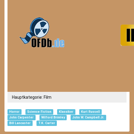
Hauptkategorie:
Film
Horror
Science Fiction
Klassiker
Kurt Russell
John Carpenter
Wilford Brimley
John W. Campbell Jr.
Bill Lancaster
T.K. Carter