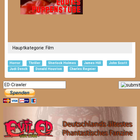
Hauptkategorie:
Film
Horror
Thriller
Sherlock Holmes
James Hill
John Scott
Judi Dench
Donald Houston
Charles Regnier