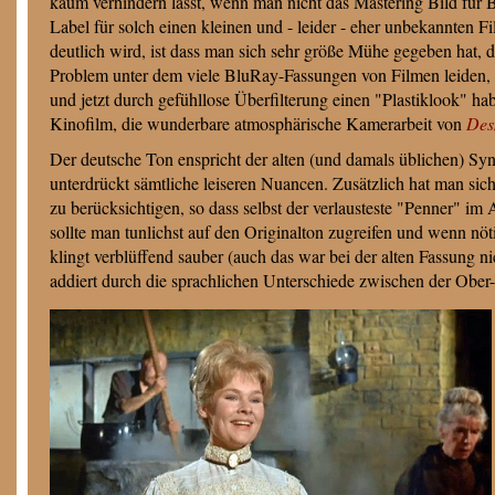
kaum verhindern lässt, wenn man nicht das Mastering Bild für B
Label für solch einen kleinen und - leider - eher unbekannten F
deutlich wird, ist dass man sich sehr größe Mühe gegeben hat, d
Problem unter dem viele BluRay-Fassungen von Filmen leiden, d
und jetzt durch gefühllose Überfilterung einen "Plastiklook" ha
Kinofilm, die wunderbare atmosphärische Kamerarbeit von
Des
Der deutsche Ton enspricht der alten (und damals üblichen) Synch
unterdrückt sämtliche leiseren Nuancen. Zusätzlich hat man s
zu berücksichtigen, so dass selbst der verlausteste "Penner" im
sollte man tunlichst auf den Originalton zugreifen und wenn nöt
klingt verblüffend sauber (auch das war bei der alten Fassung ni
addiert durch die sprachlichen Unterschiede zwischen der Ober