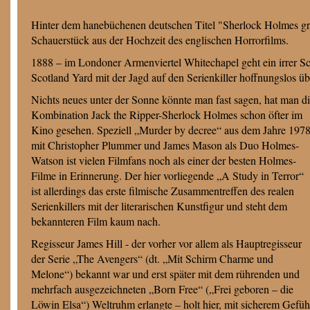
Hinter dem hanebüchenen deutschen Titel "Sherlock Holmes größt
Schauerstück aus der Hochzeit des englischen Horrorfilms.
1888 – im Londoner Armenviertel Whitechapel geht ein irrer Schl
Scotland Yard mit der Jagd auf den Serienkiller hoffnungslos üb
Nichts neues unter der Sonne könnte man fast sagen, hat man d
Kombination Jack the Ripper-Sherlock Holmes schon öfter im
Kino gesehen. Speziell „Murder by decree“ aus dem Jahre 197
mit Christopher Plummer und James Mason als Duo Holmes-
Watson ist vielen Filmfans noch als einer der besten Holmes-
Filme in Erinnerung. Der hier vorliegende „A Study in Terror“
ist allerdings das erste filmische Zusammentreffen des realen
Serienkillers mit der literarischen Kunstfigur und steht dem
bekannteren Film kaum nach.
Regisseur James Hill - der vorher vor allem als Hauptregisseur
der Serie „The Avengers“ (dt. „Mit Schirm Charme und
Melone“) bekannt war und erst später mit dem rührenden und
mehrfach ausgezeichneten „Born Free“ („Frei geboren – die
Löwin Elsa“) Weltruhm erlangte – holt hier, mit sicherem Gefüh