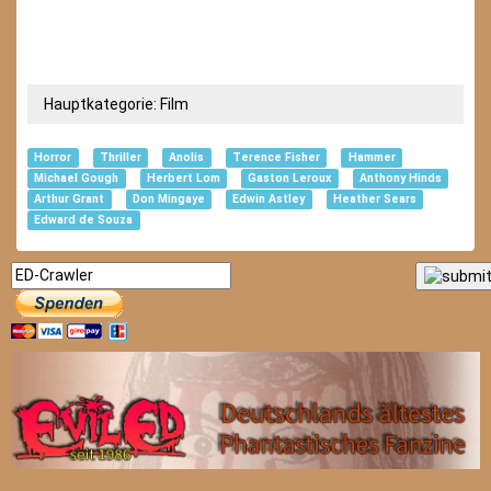
Hauptkategorie:
Film
Horror
Thriller
Anolis
Terence Fisher
Hammer
Michael Gough
Herbert Lom
Gaston Leroux
Anthony Hinds
Arthur Grant
Don Mingaye
Edwin Astley
Heather Sears
Edward de Souza