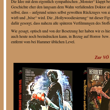
Die Idee mit dem eigentlich sympathischen „Monster“ klappt bei 
Geschichte eher den langsam dem Wahn verfallenden Doktor als 
selbst, dass – aufgrund seines selbst gewollten Rückzuges von 
wirft und „böse“ wird. Die „Hollywoodiesierung“ tut dieser Fig
dafür gesorgt, dass nahezu alle späteren Verfilmungen des Stof
Wie gesagt, optisch und von der Besetzung her haben wir es hie
auch heute noch beeindrucken kann, in Bezug auf Horror- bzw.
entfernt vom bei Hammer üblichen Level.
Zur VÖ