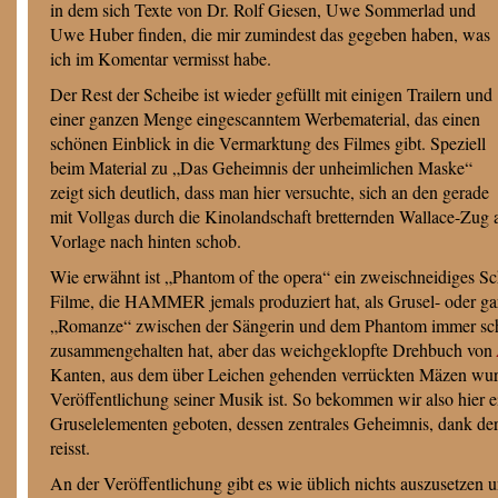
in dem sich Texte von Dr. Rolf Giesen, Uwe Sommerlad und
Uwe Huber finden, die mir zumindest das gegeben haben, was
ich im Komentar vermisst habe.
Der Rest der Scheibe ist wieder gefüllt mit einigen Trailern und
einer ganzen Menge eingescanntem Werbematerial, das einen
schönen Einblick in die Vermarktung des Filmes gibt. Speziell
beim Material zu „Das Geheimnis der unheimlichen Maske“
zeigt sich deutlich, dass man hier versuchte, sich an den gerade
mit Vollgas durch die Kinolandschaft bretternden Wallace-Zug
Vorlage nach hinten schob.
Wie erwähnt ist „Phantom of the opera“ ein zweischneidiges Sch
Filme, die HAMMER jemals produziert hat, als Grusel- oder gar H
„Romanze“ zwischen der Sängerin und dem Phantom immer scho
zusammengehalten hat, aber das weichgeklopfte Drehbuch von
Kanten, aus dem über Leichen gehenden verrückten Mäzen wurde
Veröffentlichung seiner Musik ist. So bekommen wir also hier 
Gruselelementen geboten, dessen zentrales Geheimnis, dank d
reisst.
An der Veröffentlichung gibt es wie üblich nichts auszusetzen 