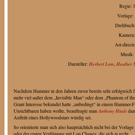
Regie:
T
Vorlage:
Drehbuch
Kamera
Art-direct
Musik:
Darsteller:
Herbert Lom
,
Heather 
Nachdem Hammer in den Jahren zuvor bereits sehr erfolgreich fas
mehr viel außer dem „Invisible Man“ oder dem „Phantom of the
Grant Interesse bekundet hatte „unbedingt“ in einem Hammer-Fil
Unsichtbaren haben wollte, beauftragte man
Anthony Hinds
dami
Auftritt eines Hollywoodstars würdig sei.
So orientierte man sich also hauptsächlich nicht bei der Vorlage
oder der ersten Verfilmung mit Lon Chaney, die sich ja recht