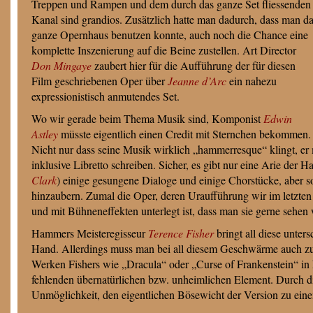
Treppen und Rampen und dem durch das ganze Set fliessenden
Kanal sind grandios. Zusätzlich hatte man dadurch, dass man d
ganze Opernhaus benutzen konnte, auch noch die Chance eine
komplette Inszenierung auf die Beine zustellen. Art Director
Don Mingaye
zaubert hier für die Aufführung der für diesen
Film geschriebenen Oper über
Jeanne d’Arc
ein nahezu
expressionistisch anmutendes Set.
Wo wir gerade beim Thema Musik sind, Komponist
Edwin
Astley
müsste eigentlich einen Credit mit Sternchen bekommen.
Nicht nur dass seine Musik wirklich „hammerresque“ klingt, er
inklusive Libretto schreiben. Sicher, es gibt nur eine Arie der 
Clark
) einige gesungene Dialoge und einige Chorstücke, aber so
hinzaubern. Zumal die Oper, deren Uraufführung wir im letzten 
und mit Bühneneffekten unterlegt ist, dass man sie gerne sehen
Hammers Meisteregisseur
Terence Fisher
bringt all diese unter
Hand. Allerdings muss man bei all diesem Geschwärme auch zu
Werken Fishers wie „Dracula“ oder „Curse of Frankenstein“ in k
fehlenden übernatürlichen bzw. unheimlichen Element. Durch die
Unmöglichkeit, den eigentlichen Bösewicht der Version zu einem