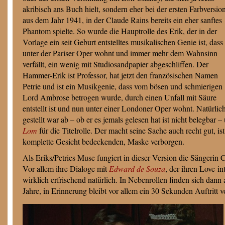
akribisch ans Buch hielt, sondern eher bei der ersten Farbversio
aus dem Jahr 1941, in der Claude Rains bereits ein eher sanftes
Phantom spielte. So wurde die Hauptrolle des Erik, der in der
Vorlage ein seit Geburt entstelltes musikalischen Genie ist, dass
unter der Pariser Oper wohnt und immer mehr dem Wahnsinn
verfällt, ein wenig mit Studiosandpapier abgeschliffen. Der
Hammer-Erik ist Professor, hat jetzt den französischen Namen
Petrie und ist ein Musikgenie, dass vom bösen und schmierigen
Lord Ambrose betrogen wurde, durch einen Unfall mit Säure
entstellt ist und nun unter einer Londoner Oper wohnt. Natürli
gestellt war ab – ob er es jemals gelesen hat ist nicht belegba
Lom
für die Titelrolle. Der macht seine Sache auch recht gut, ist
komplette Gesicht bedeckenden, Maske verborgen.
Als Eriks/Petries Muse fungiert in dieser Version die Sängerin C
Vor allem ihre Dialoge mit
Edward de Souza
, der ihren Love-i
wirklich erfrischend natürlich. In Nebenrollen finden sich da
Jahre, in Erinnerung bleibt vor allem ein 30 Sekunden Auftritt 