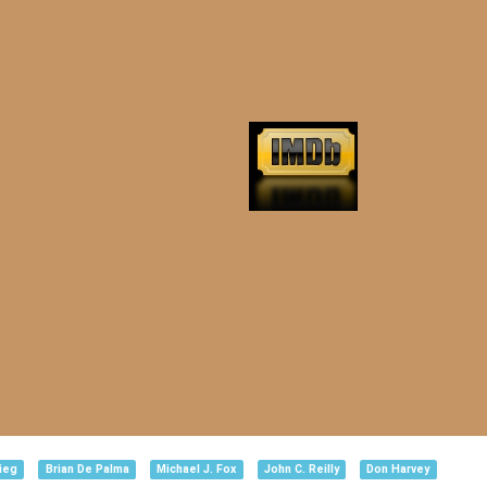
ieg
Brian De Palma
Michael J. Fox
John C. Reilly
Don Harvey