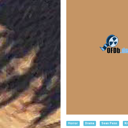
Horror
Drama
Sean Penn
Kr