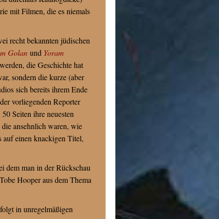
rie mit Filmen, die es niemals
ei recht bekannten jüdischen
m Golan
und
Yoram
rden, die Geschichte hat
war, sondern die kurze (aber
udios sich bereits ihrem Ende
n der vorliegenden Reporter
 50 Seiten ihre neuesten
 die ansehnlich waren, wie
 auf einen knackigen Titel,
bei dem man in der Rückschau
was Tobe Hooper aus dem Thema
 folgt in unregelmäßigen