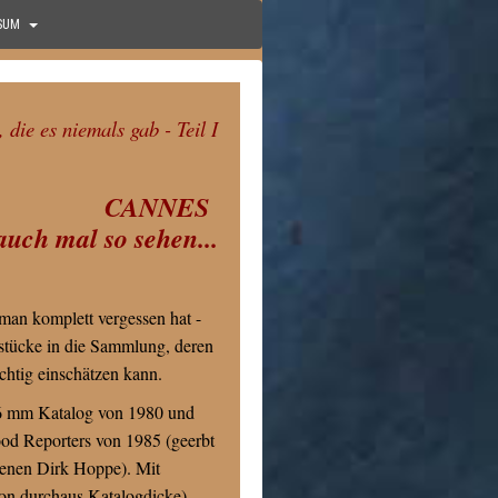
SUM
 die es niemals gab - Teil I
CANNES
auch mal so sehen...
man komplett vergessen hat -
ücke in die Sammlung, deren
chtig einschätzen kann.
6 mm Katalog von 1980 und
d Reporters von 1985 (geerbt
benen Dirk Hoppe). Mit
von durchaus Katalogdicke)