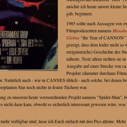
möchte ich heute unsere kleine Se
gab, beginnen.
1985 sollte nach Aussagen von zw
Filmproduzenten namens
Menahe
Globus
"the Year of CANNON" we
gezeigt, dass dem leider nicht so 
ereignisreiche) Geschichte des St
näherte. Trotz allem stellten sie i
Ausgabe auf einer Strecke von ca.
Projekte (darunter durchaus Filme
or. Natürlich auch - wie in CANNES üblich - auch solche, bei denen bis
verplanten Star noch nichts in festen Tüchern war.
ung zu unserem heute vorzustellenden Projekt namens "Spider-Man", 
ss es nicht dazu kam, obwohl es sicherlich interessant gewesen wäre, 
 mehr verfügbar sind, lasse ich Euch einfach mit den Pics alleine. Mehr