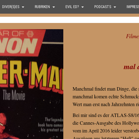
DIVER(S)ES
RUBRIKEN
EVIL ED?
PODCASTS
IMPRES
Filme,
mal 
Manchmal findet man Dinge, die 
manchmal komen echte Schmuckst
Wert man erst nach Jahrzehnten ri
Bei mir sind es der ATLAS-S8/1
die Cannes-Ausgabe des Hollywoo
vom im April 2016 leider verstor
Auszügen aus letzterem "Heft" (