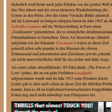
Sicherlich weiß heute noch jeder Filmfan von der großen Well i
den 50er Jahren und der etwas kleineren Wiederbelebung des
Genres in den 80ern, aber die ersten Versuche Bilder plastisch
auf die Leinwand zu bringen erfolgten bereit im Jahr 1902 als d
Gebrüder Lumiere
auf der Weltausstellung in Paris einen
„Guckkasten“ präsentierten, der es ermöglichte dreidimensional
Filmaufnahmen zu betrachten. Diese Art Stereoskope (ähnlich
aufgebaut wie der bekannte
Viewmaster
) waren zu dieser Zeit
generell schon sehr populär in den Häusern der oberen
Zehntausend und präsentierten dem Zuschauer jeweils getrennt
ein leicht unterschiedliches Bild für das rechte und linke Auge.
Als erster echter abendfüllender 3D-Film dürfte „The Power of
Love“ gelten, der im rot-grün-Verfahren (
anaglyph
)
aufgenommen wurde und im Jahr 1922 seine Premiere feierte.
Leider gab es aber auch schon zu dieser Zeit die üblichen Prob
konnte, kam es oft zu kopfschmerzverursachenden Doppelbildern
Folien trug auch nicht unbedingt zum Filmgenuss bei.