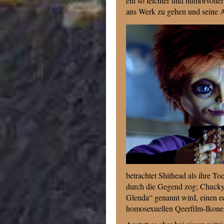
ein so leichter und humorvolle
ans Werk zu gehen und seine A
betrachtet Shithead als ihre T
durch die Gegend zog; Chucky
Glenda“ genannt wird, einen e
homosexuellen Qeerfilm-Ikone 