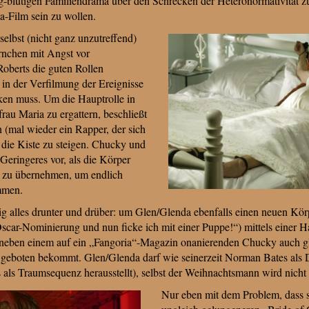
ig-blutigen Familiendrama über den Schrecken der Heteronormativität zu
a-Film sein zu wollen.
h selbst (nicht ganz unzutreffend)
rnchen mit Angst vor
Roberts die guten Rollen
 in der Verfilmung der Ereignisse
en muss. Um die Hauptrolle in
rau Maria zu ergattern, beschließt
 (mal wieder ein Rapper, der sich
 die Kiste zu steigen. Chucky und
Geringeres vor, als die Körper
n zu übernehmen, um endlich
mmen.
ig alles drunter und drüber: um Glen/Glenda ebenfalls einen neuen Kö
e Oscar-Nominierung und nun ficke ich mit einer Puppe!“) mittels eine
 neben einem auf ein „Fangoria“-Magazin onanierenden Chucky auch gl
geboten bekommt. Glen/Glenda darf wie seinerzeit Norman Bates als D
 als Traumsequenz herausstellt), selbst der Weihnachtsmann wird nicht 
Nur eben mit dem Problem, dass si