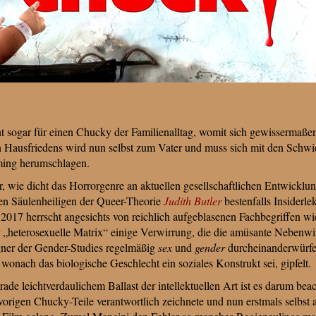
 sogar für einen Chucky der Familienalltag, womit sich gewissermaßen 
Hausfriedens wird nun selbst zum Vater und muss sich mit den Schwie
ming herumschlagen.
, wie dicht das Horrorgenre an aktuellen gesellschaftlichen Entwicklun
en Säulenheiligen der Queer-Theorie
Judith Butler
bestenfalls Insiderle
2017 herrscht angesichts von reichlich aufgeblasenen Fachbegriffen wi
„heterosexuelle Matrix“ einige Verwirrung, die die amüsante Nebenwir
ner der Gender-Studies regelmäßig
sex
und
gender
durcheinanderwürfe
wonach das biologische Geschlecht ein soziales Konstrukt sei, gipfelt.
rade leichtverdaulichem Ballast der intellektuellen Art ist es darum bea
 vorigen Chucky-Teile verantwortlich zeichnete und nun erstmals selbst