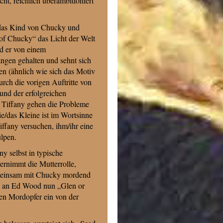
t, reichlich überambitioniert
 das Kind von Chucky und
of Chucky“ das Licht der Welt
rd er von einem
ngen gehalten und sehnt sich
en (ähnlich wie sich das Motiv
urch die vorigen Auftritte von
und der erfolgreichen
Tiffany gehen die Probleme
die/das Kleine ist im Wortsinne
ffany versuchen, ihm/ihr eine
ülpen.
y selbst in typische
ernimmt die Mutterrolle,
 gemeinsam mit Chucky mordend
e an Ed Wood nun „Glen or
en Mordopfer ein von der