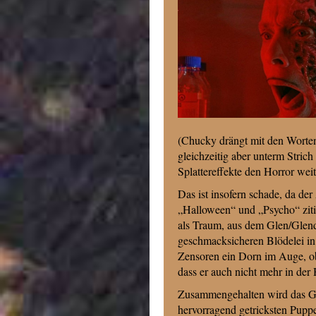
(Chucky drängt mit den Worten
gleichzeitig aber unterm Strich
Splattereffekte den Horror wei
Das ist insofern schade, da de
„Halloween“ und „Psycho“ zitie
als Traum, aus dem Glen/Glend
geschmacksicheren Blödelei in
Zensoren ein Dorn im Auge, o
dass er auch nicht mehr in de
Zusammengehalten wird das Ga
hervorragend getricksten Pup