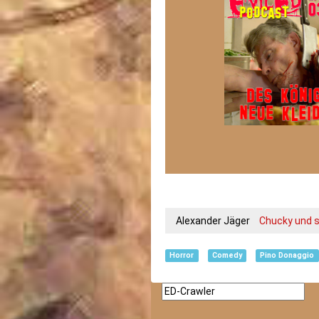
Alexander Jäger
Chucky und s
Horror
Comedy
Pino Donaggio