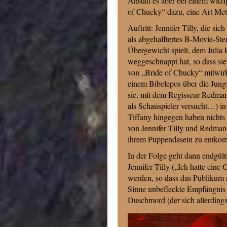
Anstatt es aber bei einem witz
of Chucky“ dazu, eine Art Met
Auftritt: Jennifer Tilly, die sic
als abgehalftertes B-Movie-Ste
Übergewicht spielt, dem Julia 
weggeschnappt hat, so dass sie
von „Bride of Chucky“ mitwirk
einem Bibelepos über die Jungf
sie, mit dem Regisseur Redman
als Schauspieler versucht…) in
Tiffany hingegen haben nichts 
von Jennifer Tilly und Redma
ihrem Puppendasein zu entko
In der Folge geht dann endgült
Jennifer Tilly („Ich hatte ein
werden, so dass das Publikum
Sinne unbefleckte Empfängnis 
Duschmord (der sich allerdings