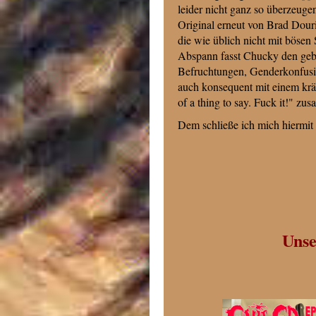
leider nicht ganz so überzeuge
Original erneut von Brad Douri
die wie üblich nicht mit böse
Abspann fasst Chucky den gebo
Befruchtungen, Genderkonfusi
auch konsequent mit einem kräf
of a thing to say. Fuck it!" zu
Dem schließe ich mich hiermit 
Unse