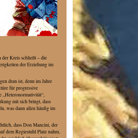
der Kreis schließt – die
rigkeiten der Erziehung im
gen dran ist, denn im Jahre
ktüre für progressive
e „Heteronormativität“,
kung mit sich bringt, dass
ln, was dann allzu häufig im
chtlich, dass Don Mancini, der
 auf dem Regiestuhl Platz nahm,