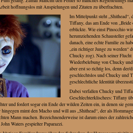
r Film gelang. Zumal Mancini den Fehler so manches Regieneulings mach
rbeit hoffnungslos mit Anspielungen und Zitaten zu überfrachten.
Im Mittelpunkt steht „Shithead“,
Tiffany, das am Ende von „Bride 
erblickte. Wie einst Pinocchio wi
herumziehenden Schausteller gefa
danach, eine echte Familie zu hab
„ein richtiger Junge zu werden“ d
Chucky zog). Nach seiner Flucht 
Wiederbelebung von Chucky und 
aber erst so richtig los, denn der/
geschlechtslos und Chucky und Ti
geschlechtliche Identität überzust
Dabei verfallen Chucky und Tiffan
Geschlechterklischees: Tiffany üb
ochter und fordert sogar ein Ende der wilden Zeiten ein, in denen sie
 hingegen mimt den Macho und will aus „Shithead“, der als Hommag
chten Mann machen. Bezeichnenderweise ist darum eines der zahlreich
John Waters gespielter Paparazzi.