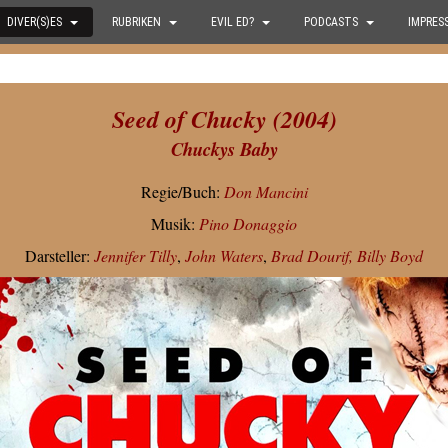
DIVER(S)ES
RUBRIKEN
EVIL ED?
PODCASTS
IMPRES
Seed of Chucky (2004)
Chuckys Baby
Regie/Buch:
Don Mancini
Musik:
Pino Donaggio
Darsteller:
Jennifer Tilly
,
John Waters
,
Brad Dourif,
Billy Boyd