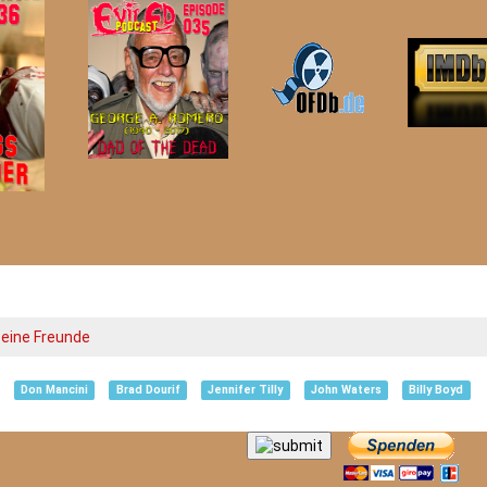
eine Freunde
Don Mancini
Brad Dourif
Jennifer Tilly
John Waters
Billy Boyd