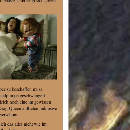
 belassen, versteigt sich „Seed
rper zu beschaffen muss
r Handpumpe geschwängert
eich noch eine im gewissen
rag-Queen auftreten, inklusive
verschont.
ch das alles nicht wie im