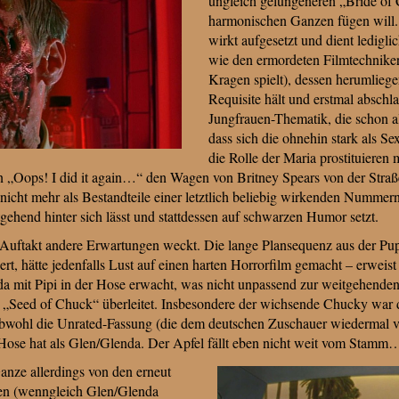
ungleich gelungeneren „Bride of
harmonischen Ganzen fügen will.
wirkt aufgesetzt und dient ledigli
wie den ermordeten Filmtechniker
Kragen spielt), dessen herumliege
Requisite hält und erstmal abschla
Jungfrauen-Thematik, die schon al
dass sich die ohnehin stark als Sex
die Rolle der Maria prostituieren
 „Oops! I did it again…“ den Wagen von Britney Spears von der Stra
 nicht mehr als Bestandteile einer letztlich beliebig wirkenden Nummernr
tgehend hinter sich lässt und stattdessen auf schwarzen Humor setzt.
r Auftakt andere Erwartungen weckt. Die lange Plansequenz aus der Pu
rt, hätte jedenfalls Lust auf einen harten Horrorfilm gemacht – erweist
a mit Pipi in der Hose erwacht, was nicht unpassend zur weitgehenden,
 „Seed of Chuck“ überleitet. Insbesondere der wichsende Chucky war 
bwohl die Unrated-Fassung (die dem deutschen Zuschauer wiedermal vo
r Hose hat als Glen/Glenda. Der Apfel fällt eben nicht weit vom Stamm
nze allerdings von den erneut
pen (wenngleich Glen/Glenda