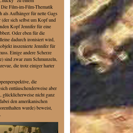
 Chucky“ zu einem
 Die Film-im-Film-Thematik
ch als Aufhänger für nette Gags
 (der sich selbst um Kopf und
nden Kopf Jennifer für eine
bbert. Oder eben für die
leine dadurch ironisiert wird,
objekt inszenierte Jennifer für
 muss. Einige andere Scherze
ße) sind zwar zum Schmunzeln,
evue, die trotz einiger harter
ppenperspektive, die
 sich enttäuschenderweise aber
 glücklicherweise nicht ganz
dabei den amerikanischen
renthalten wurde) beweist,
…