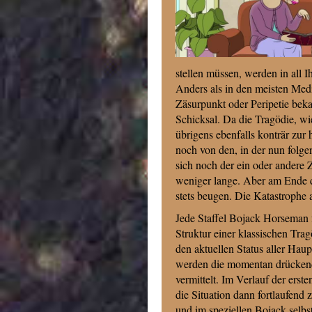
stellen müssen, werden in all 
Anders als in den meisten Medi
Zäsurpunkt oder Peripetie bekan
Schicksal. Da die Tragödie, wi
übrigens ebenfalls konträr zur 
noch von den, in der nun folg
sich noch der ein oder andere
weniger lange. Aber am Ende d
stets beugen. Die Katastrophe 
Jede Staffel Bojack Horseman f
Struktur einer klassischen Tra
den aktuellen Status aller Haup
werden die momentan drückend
vermittelt. Im Verlauf der erste
die Situation dann fortlaufend z
und im speziellen Bojack selbs