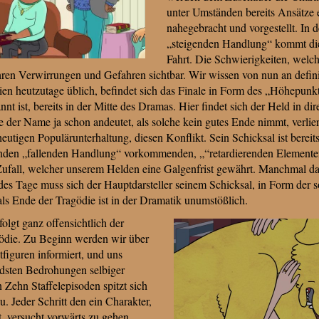
unter Umständen bereits Ansätze
nahegebracht und vorgestellt. In d
„steigenden Handlung“ kommt die
Fahrt. Die Schwierigkeiten, welch
Ihren Verwirrungen und Gefahren sichtbar. Wir wissen von nun an defini
en heutzutage üblich, befindet sich das Finale in Form des „Höhepunkt
nt ist, bereits in der Mitte des Dramas. Hier findet sich der Held in di
e der Name ja schon andeutet, als solche kein gutes Ende nimmt, verlie
heutigen Populärunterhaltung, diesen Konflikt. Sein Schicksal ist bereit
enden „fallenden Handlung“ vorkommenden, „“retardierenden Elementen
 Zufall, welcher unserem Helden eine Galgenfrist gewährt. Manchmal da
es Tage muss sich der Hauptdarsteller seinem Schicksal, in Form der 
als Ende der Tragödie ist in der Dramatik unumstößlich.
olgt ganz offensichtlich der
gödie. Zu Beginn werden wir über
tfiguren informiert, und uns
sten Bedrohungen selbiger
n Zehn Staffelepisoden spitzt sich
u. Jeder Schritt den ein Charakter,
t, versucht vorwärts zu gehen,