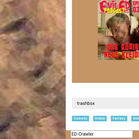
trashbox
Comedy
Drama
Fantasy
Ani