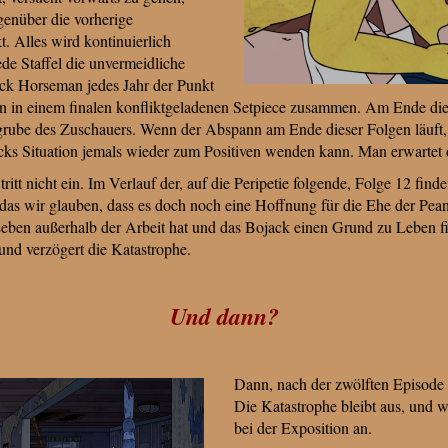
egenüber die vorherige
t. Alles wird kontinuierlich
e Staffel die unvermeidliche
ack Horseman jedes Jahr der Punkt
en in einem finalen konfliktgeladenen Setpiece zusammen. Am Ende diese
rube des Zuschauers. Wenn der Abspann am Ende dieser Folgen läuft, 
jacks Situation jemals wieder zum Positiven wenden kann. Man erwartet 
itt nicht ein. Im Verlauf der, auf die Peripetie folgende, Folge 12 findet
as wir glauben, dass es doch noch eine Hoffnung für die Ehe der Peanu
Leben außerhalb der Arbeit hat und das Bojack einen Grund zu Leben fi
 und verzögert die Katastrophe.
Und dann?
Dann, nach der zwölften Episode d
Die Katastrophe bleibt aus, und w
bei der Exposition an.