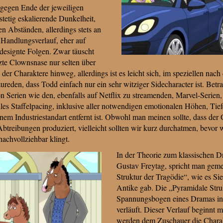
 gegen Ende der jeweiligen
stetig eskalierende Dunkelheit,
en Abständen, allerdings stets an
 Handlungsverlauf, eher auf
designte Folgen. Zwar täuscht
tzte Clownsnase nur selten über
 der Charaktere hinweg, allerdings ist es leicht sich, im speziellen n
reden, dass Todd einfach nur ein sehr witziger Sidecharacter ist. Betra
 Serien wie den, ebenfalls auf Netflix zu streamenden, Marvel-Serien,
olles Staffelpacing, inklusive aller notwendigen emotionalen Höhen, T
inem Industriestandart entfernt ist. Obwohl man meinen sollte, dass d
btreibungen produziert, vielleicht sollten wir kurz durchatmen, bevor 
nachvollziehbar klingt.
In der Theorie zum klassischen Dr
Gustav Freytag, spricht man gem
Struktur der Tragödie“, wie es Sie
Antike gab. Die „Pyramidale Struk
Spannungsbogen eines Dramas in f
verläuft. Dieser Verlauf beginnt m
werden dem Zuschauer die Chara