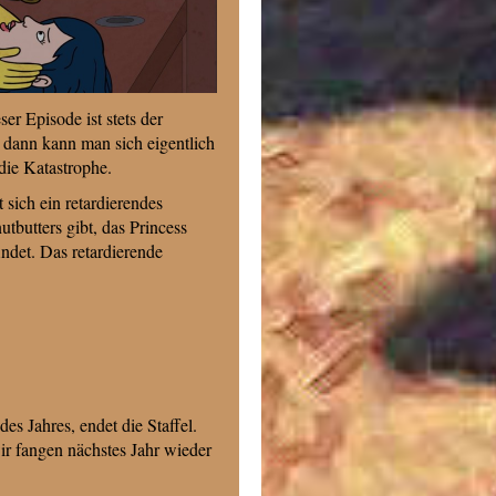
r Episode ist stets der
dann kann man sich eigentlich
die Katastrophe.
 sich ein retardierendes
tbutters gibt, das Princess
ndet. Das retardierende
es Jahres, endet die Staffel.
ir fangen nächstes Jahr wieder