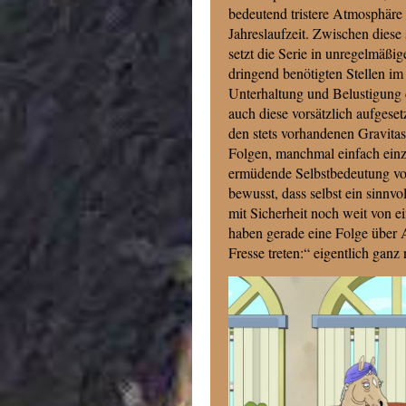
bedeutend tristere Atmosphäre
Jahreslaufzeit. Zwischen diese 
setzt die Serie in unregelmäßig
dringend benötigten Stellen im
Unterhaltung und Belustigung 
auch diese vorsätzlich aufgese
den stets vorhandenen Gravitas
Folgen, manchmal einfach einzu
ermüdende Selbstbedeutung von
bewusst, dass selbst ein sinnv
mit Sicherheit noch weit von e
haben gerade eine Folge über A
Fresse treten:“ eigentlich ganz 