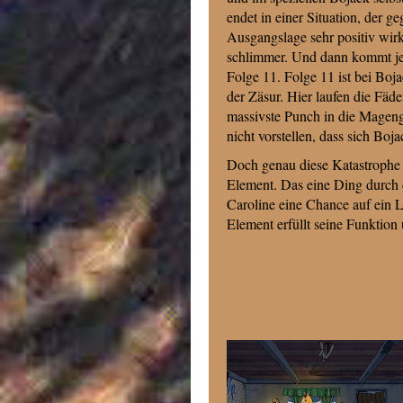
endet in einer Situation, der g
Ausgangslage sehr positiv wirk
schlimmer. Und dann kommt jed
Folge 11. Folge 11 ist bei Boj
der Zäsur. Hier laufen die Fäd
massivste Punch in die Mageng
nicht vorstellen, dass sich Bo
Doch genau diese Katastrophe tr
Element. Das eine Ding durch d
Caroline eine Chance auf ein 
Element erfüllt seine Funktion