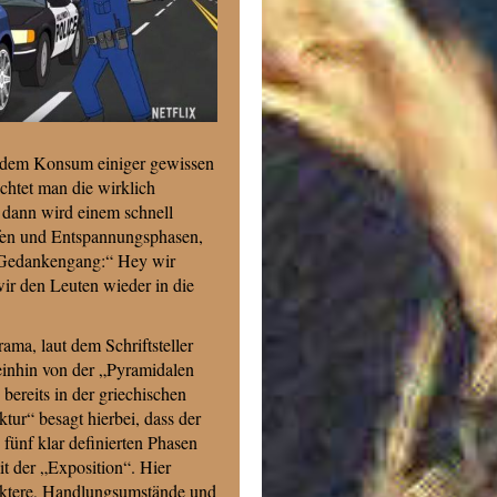
ach dem Konsum einiger gewissen
chtet man die wirklich
 dann wird einem schnell
iefen und Entspannungsphasen,
er Gedankengang:“ Hey wir
wir den Leuten wieder in die
ama, laut dem Schriftsteller
einhin von der „Pyramidalen
 bereits in der griechischen
tur“ besagt hierbei, dass der
ünf klar definierten Phasen
it der „Exposition“. Hier
ktere, Handlungsumstände und