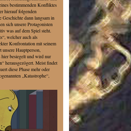
 eines bestimmenden Konfliktes
er hierauf folgenden
 Geschichte dann langsam in
en sich unsere Protagonisten
tiv was auf dem Spiel steht.
s“, welcher auch als
rekter Konfrontation mit seinem
rt unsere Hauptperson,
s hier besiegelt und wird nur
“ herausgezögert. Meist findet
uert diese Phase mehr oder
sogenannten „Katastrophe“,