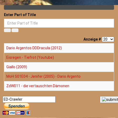
Enter Part of Title
Anzeige #
Dario Argentos DDDracula (2012)
Eisregen - Tiefrot (Youtube)
Giallo (2009)
MoH S01E04 - Jenifer (2005) - Dario Argento
ZdW011 - die vertauschten Dämonen