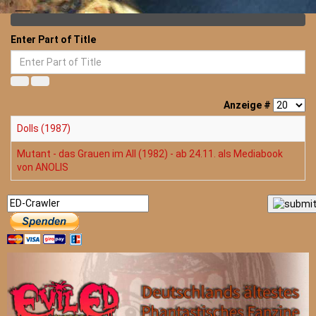
Enter Part of Title
Anzeige #
Dolls (1987)
Mutant - das Grauen im All (1982) - ab 24.11. als Mediabook
von ANOLIS