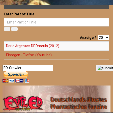
Enter Part of Title
Anzeige #
Dario Argentos DDDracula (2012)
Eisregen - Tiefrot (Youtube)