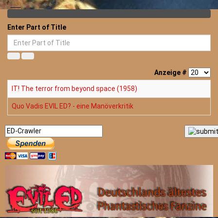
Enter Part of Title
Anzeige #
IT! The terror from beyond space (1958)
Quo Vadis EVIL ED? - eine Manöverkritik