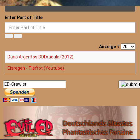
Enter Part of Title
Anzeige #
Dario Argentos DDDracula (2012)
Eisregen - Tiefrot (Youtube)