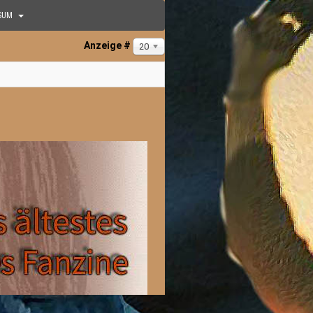
SUM
Anzeige #
20