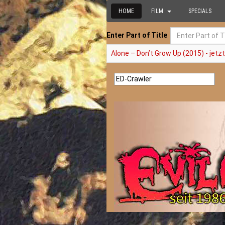
HOME
FILM
SPECIALS
Enter Part of Title
Alone – Don’t Grow Up (2015) - je